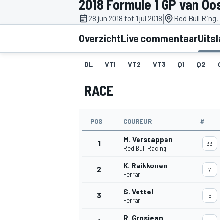
2018 Formule 1 GP van Oos
|
28 jun 2018 tot 1 jul 2018
Red Bull Ring,
Overzicht
Live commentaar
Uits
DL
VT1
VT2
VT3
Q1
Q2
RACE
MOTOGP
POS
COUREUR
#
M. Verstappen
1
33
Red Bull Racing
K. Raikkonen
2
7
Ferrari
S. Vettel
3
5
Ferrari
R. Grosjean