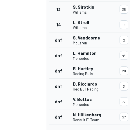
S. Sirotkin
13
35
Williams
L. Stroll
14
18
Williams
S. Vandoorne
dnf
2
McLaren
L. Hamilton
dnf
44
Mercedes
B. Hartley
dnf
28
Racing Bulls
D. Ricciardo
dnf
3
Red Bull Racing
V. Bottas
dnf
77
Mercedes
N. Hülkenberg
dnf
27
Renault F1 Team