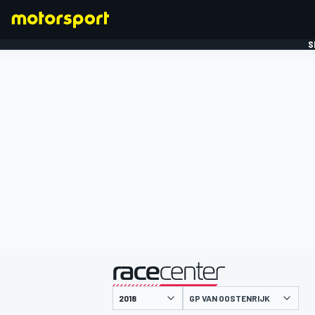
S
FORMULE 1
gepresenteerd door
GP VAN OOSTENRIJK