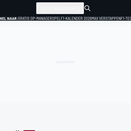
ALLE KLASSEN
NEL NAAR:
GRATIS GP-MANAGERSPEL
F1-KALENDER 2026
MAX VERSTAPPEN
F1-TE