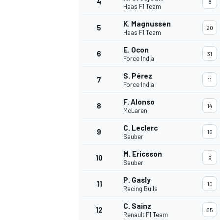
4
8
Haas F1 Team
K. Magnussen
5
20
Haas F1 Team
INDYCAR
E. Ocon
6
31
Force India
S. Pérez
7
11
Force India
F. Alonso
8
14
McLaren
C. Leclerc
9
16
Sauber
M. Ericsson
10
9
Sauber
P. Gasly
11
10
WEC
DTM
Racing Bulls
C. Sainz
12
55
Renault F1 Team