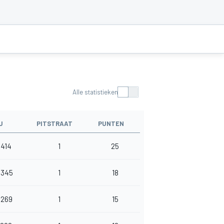
Alle statistieken
U
PITSTRAAT
PUNTEN
.414
1
25
.345
1
18
.269
1
15