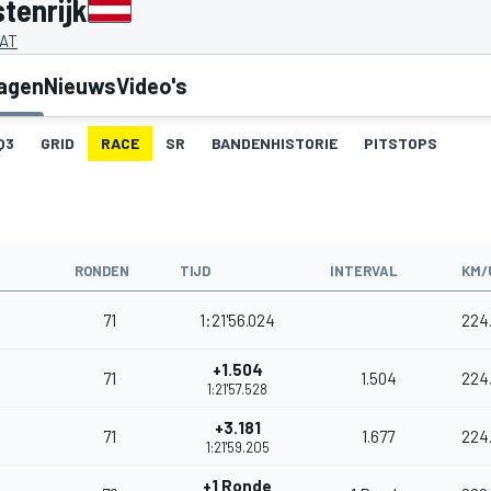
tenrijk
 AT
lagen
Nieuws
Video's
Q3
GRID
RACE
SR
BANDENHISTORIE
PITSTOPS
RONDEN
TIJD
INTERVAL
KM/
71
1:21'56.024
224
+1.504
71
1.504
224
1:21'57.528
+3.181
71
1.677
224
1:21'59.205
+1 Ronde