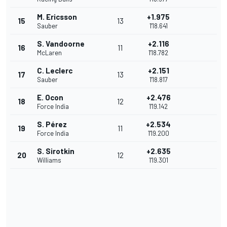
M. Ericsson
+1.975
15
13
Sauber
1'18.641
S. Vandoorne
+2.116
16
11
McLaren
1'18.782
C. Leclerc
+2.151
17
13
Sauber
1'18.817
E. Ocon
+2.476
18
12
Force India
1'19.142
S. Pérez
+2.534
19
11
Force India
1'19.200
S. Sirotkin
+2.635
20
12
Williams
1'19.301