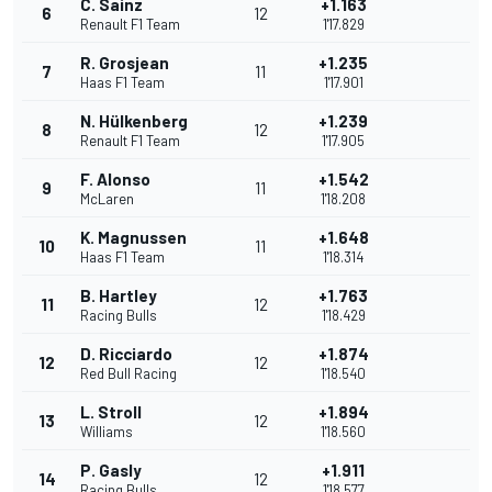
C. Sainz
+1.163
6
12
Renault F1 Team
1'17.829
R. Grosjean
+1.235
7
11
Haas F1 Team
1'17.901
N. Hülkenberg
+1.239
8
12
Renault F1 Team
1'17.905
F. Alonso
+1.542
9
11
McLaren
1'18.208
K. Magnussen
+1.648
10
11
Haas F1 Team
1'18.314
B. Hartley
+1.763
11
12
Racing Bulls
1'18.429
D. Ricciardo
+1.874
12
12
Red Bull Racing
1'18.540
L. Stroll
+1.894
13
12
Williams
1'18.560
P. Gasly
+1.911
14
12
Racing Bulls
1'18.577