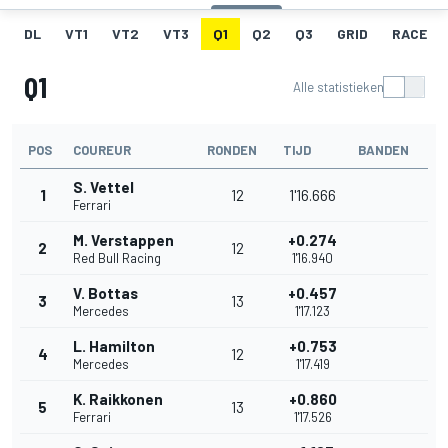
DL
VT1
VT2
VT3
Q1
Q2
Q3
GRID
RACE
Q1
Alle statistieken
POS
COUREUR
RONDEN
TIJD
BANDEN
S. Vettel
1
12
1'16.666
Ferrari
M. Verstappen
+0.274
2
12
Red Bull Racing
1'16.940
V. Bottas
+0.457
3
13
Mercedes
1'17.123
L. Hamilton
+0.753
4
12
Mercedes
1'17.419
K. Raikkonen
+0.860
5
13
Ferrari
1'17.526