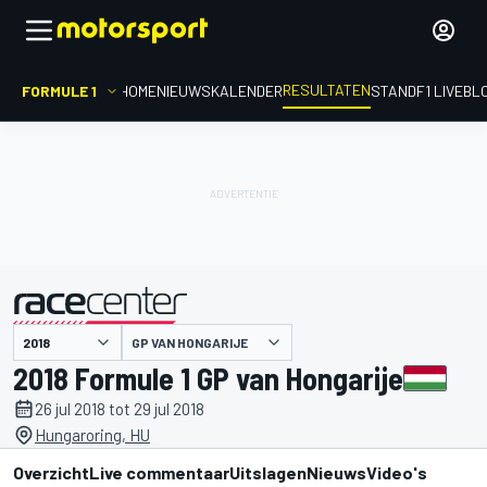
RESULTATEN
FORMULE 1
HOME
NIEUWS
KALENDER
STAND
F1 LIVEBL
GP VAN HONGARIJE
gepresenteerd door
2018 Formule 1 GP van Hongarije
26 jul 2018 tot 29 jul 2018
Hungaroring, HU
Overzicht
Live commentaar
Uitslagen
Nieuws
Video's