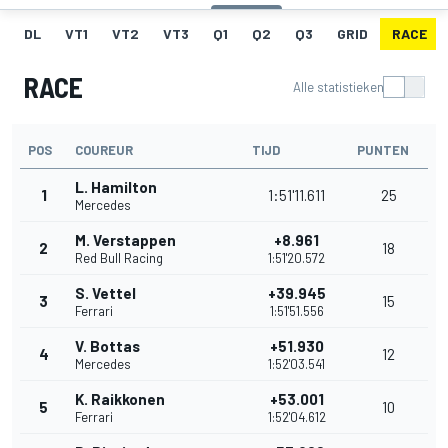
DL
VT1
VT2
VT3
Q1
Q2
Q3
GRID
RACE
RACE
Alle statistieken
POS
COUREUR
TIJD
PUNTEN
L. Hamilton
1
1:51'11.611
25
Mercedes
M. Verstappen
+8.961
2
18
Red Bull Racing
1:51'20.572
S. Vettel
+39.945
3
15
Ferrari
1:51'51.556
V. Bottas
+51.930
4
12
Mercedes
1:52'03.541
K. Raikkonen
+53.001
5
10
Ferrari
1:52'04.612