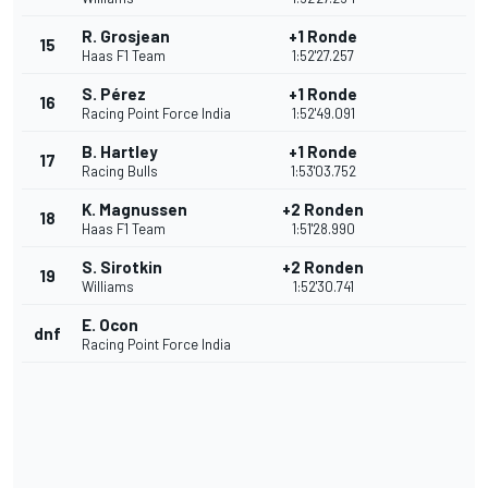
R. Grosjean
+1 Ronde
15
Haas F1 Team
1:52'27.257
S. Pérez
+1 Ronde
16
Racing Point Force India
1:52'49.091
B. Hartley
+1 Ronde
17
Racing Bulls
1:53'03.752
K. Magnussen
+2 Ronden
18
Haas F1 Team
1:51'28.990
S. Sirotkin
+2 Ronden
19
Williams
1:52'30.741
E. Ocon
dnf
Racing Point Force India