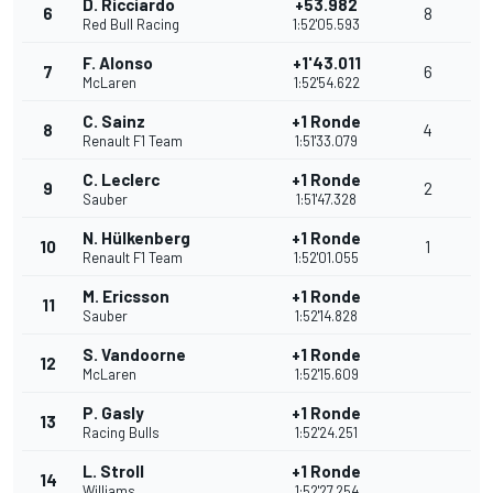
D. Ricciardo
+53.982
6
8
Red Bull Racing
1:52'05.593
F. Alonso
+1'43.011
7
6
McLaren
1:52'54.622
C. Sainz
+1 Ronde
8
4
Renault F1 Team
1:51'33.079
C. Leclerc
+1 Ronde
9
2
Sauber
1:51'47.328
N. Hülkenberg
+1 Ronde
10
1
Renault F1 Team
1:52'01.055
M. Ericsson
+1 Ronde
11
Sauber
1:52'14.828
S. Vandoorne
+1 Ronde
12
McLaren
1:52'15.609
P. Gasly
+1 Ronde
13
Racing Bulls
1:52'24.251
L. Stroll
+1 Ronde
14
Williams
1:52'27.254