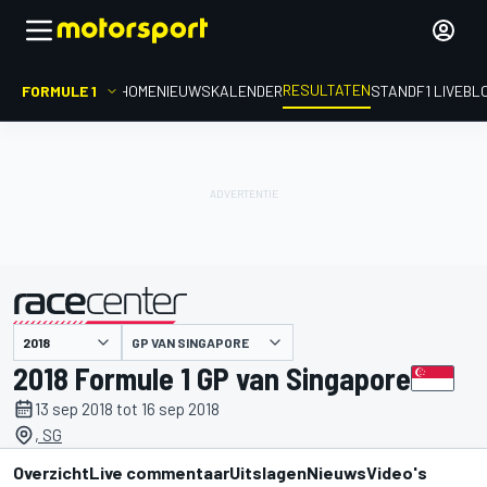
RESULTATEN
FORMULE 1
HOME
NIEUWS
KALENDER
STAND
F1 LIVEBL
GP VAN SINGAPORE
gepresenteerd door
2018 Formule 1 GP van Singapore
13 sep 2018 tot 16 sep 2018
, SG
Overzicht
Live commentaar
Uitslagen
Nieuws
Video's