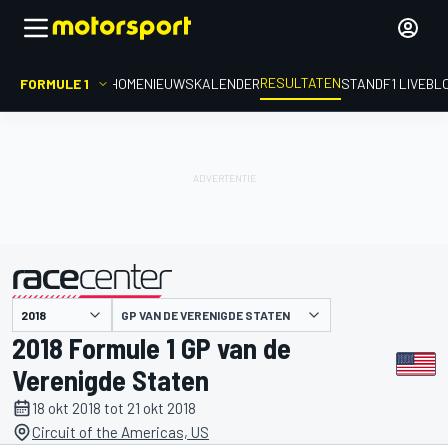
RESULTATEN
FORMULE 1
HOME
NIEUWS
KALENDER
STAND
F1 LIVEBL
GP VAN DE VERENIGDE STATEN
gepresenteerd door
2018 Formule 1 GP van de
Verenigde Staten
18 okt 2018 tot 21 okt 2018
Circuit of the Americas, US