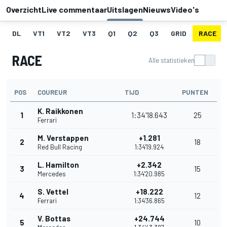
Overzicht
Live commentaar
Uitslagen
Nieuws
Video's
DL
VT1
VT2
VT3
Q1
Q2
Q3
GRID
RACE
RACE
Alle statistieken
POS
COUREUR
TIJD
PUNTEN
K. Raikkonen
1
1:34'18.643
25
Ferrari
M. Verstappen
+1.281
2
18
Red Bull Racing
1:34'19.924
L. Hamilton
+2.342
3
15
Mercedes
1:34'20.985
S. Vettel
+18.222
4
12
Ferrari
1:34'36.865
V. Bottas
+24.744
5
10