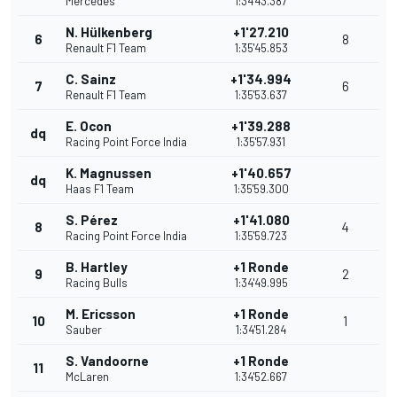
Mercedes
1:34'43.387
N. Hülkenberg
+1'27.210
6
8
Renault F1 Team
1:35'45.853
C. Sainz
+1'34.994
7
6
Renault F1 Team
1:35'53.637
E. Ocon
+1'39.288
dq
Racing Point Force India
1:35'57.931
K. Magnussen
+1'40.657
dq
Haas F1 Team
1:35'59.300
S. Pérez
+1'41.080
8
4
Racing Point Force India
1:35'59.723
B. Hartley
+1 Ronde
9
2
Racing Bulls
1:34'49.995
M. Ericsson
+1 Ronde
10
1
Sauber
1:34'51.284
S. Vandoorne
+1 Ronde
11
McLaren
1:34'52.667