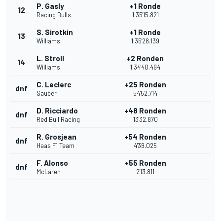
P. Gasly
+1 Ronde
12
Racing Bulls
1:35'15.821
S. Sirotkin
+1 Ronde
13
Williams
1:35'28.139
L. Stroll
+2 Ronden
14
Williams
1:34'40.494
C. Leclerc
+25 Ronden
dnf
Sauber
54'52.714
D. Ricciardo
+48 Ronden
dnf
Red Bull Racing
13'32.870
R. Grosjean
+54 Ronden
dnf
Haas F1 Team
4'39.025
F. Alonso
+55 Ronden
dnf
McLaren
2'13.811