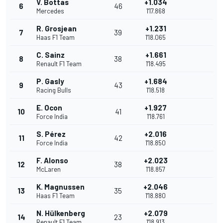
V. Bottas
+1.034
6
46
Mercedes
1'17.868
R. Grosjean
+1.231
7
39
Haas F1 Team
1'18.065
C. Sainz
+1.661
8
38
Renault F1 Team
1'18.495
P. Gasly
+1.684
9
43
Racing Bulls
1'18.518
E. Ocon
+1.927
10
41
Force India
1'18.761
S. Pérez
+2.016
11
42
Force India
1'18.850
F. Alonso
+2.023
12
38
McLaren
1'18.857
K. Magnussen
+2.046
13
35
Haas F1 Team
1'18.880
N. Hülkenberg
+2.079
14
23
Renault F1 Team
1'18.913