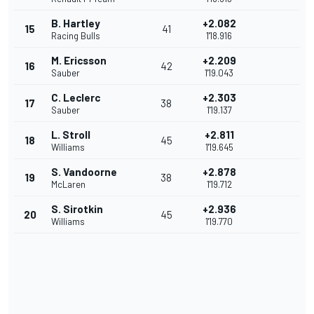
B. Hartley
+2.082
15
41
Racing Bulls
1'18.916
M. Ericsson
+2.209
16
42
Sauber
1'19.043
C. Leclerc
+2.303
17
38
Sauber
1'19.137
L. Stroll
+2.811
18
45
Williams
1'19.645
S. Vandoorne
+2.878
19
38
McLaren
1'19.712
S. Sirotkin
+2.936
20
45
Williams
1'19.770