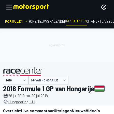
RESULTATEN
FORMULE 1
HOME
NIEUWS
KALENDER
STAND
F1 LIVEBL
GP VAN HONGARIJE
gepresenteerd door
2018 Formule 1 GP van Hongarije
26 jul 2018 tot 29 jul 2018
Hungaroring, HU
Overzicht
Live commentaar
Uitslagen
Nieuws
Video's