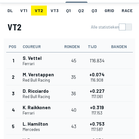
DL
VT1
VT2
VT3
Q1
Q2
Q3
GRID
RACE
VT2
Alle statistieken
POS
COUREUR
RONDEN
TIJD
BANDEN
S. Vettel
1
45
1'16.834
Ferrari
M. Verstappen
+0.074
2
35
Red Bull Racing
1'16.908
D. Ricciardo
+0.227
3
36
Red Bull Racing
1'17.061
K. Raikkonen
+0.319
4
40
Ferrari
1'17.153
L. Hamilton
+0.753
5
43
Mercedes
1'17.587