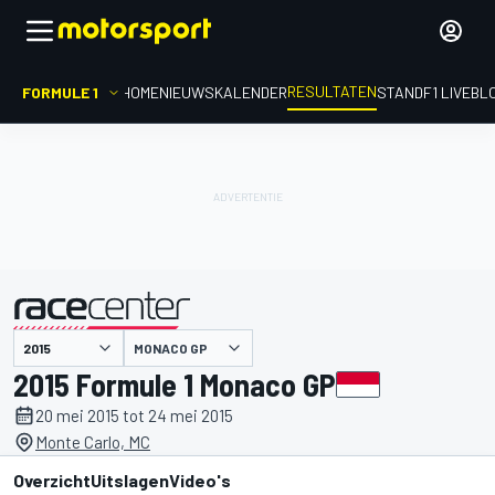
RESULTATEN
FORMULE 1
HOME
NIEUWS
KALENDER
STAND
F1 LIVEBL
MONACO GP
gepresenteerd door
2015 Formule 1 Monaco GP
20 mei 2015 tot 24 mei 2015
Monte Carlo, MC
Overzicht
Uitslagen
Video's