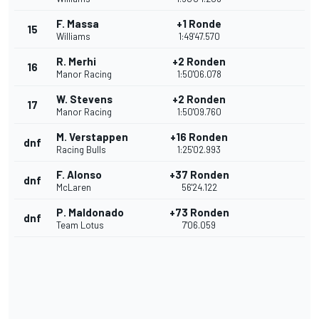
F. Massa
+1 Ronde
15
Williams
1:49'47.570
R. Merhi
+2 Ronden
16
Manor Racing
1:50'06.078
W. Stevens
+2 Ronden
17
Manor Racing
1:50'09.760
M. Verstappen
+16 Ronden
dnf
Racing Bulls
1:25'02.993
F. Alonso
+37 Ronden
dnf
McLaren
56'24.122
P. Maldonado
+73 Ronden
dnf
Team Lotus
7'06.059