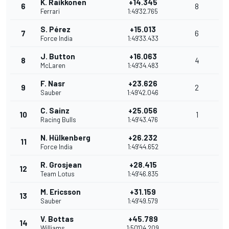
K. Raikkonen
+14.345
6
8
Ferrari
1:49'32.765
S. Pérez
+15.013
7
6
Force India
1:49'33.433
J. Button
+16.063
8
4
McLaren
1:49'34.483
F. Nasr
+23.626
9
2
Sauber
1:49'42.046
C. Sainz
+25.056
10
1
Racing Bulls
1:49'43.476
N. Hülkenberg
+26.232
11
Force India
1:49'44.652
R. Grosjean
+28.415
12
Team Lotus
1:49'46.835
M. Ericsson
+31.159
13
Sauber
1:49'49.579
V. Bottas
+45.789
14
Williams
1:50'04.209