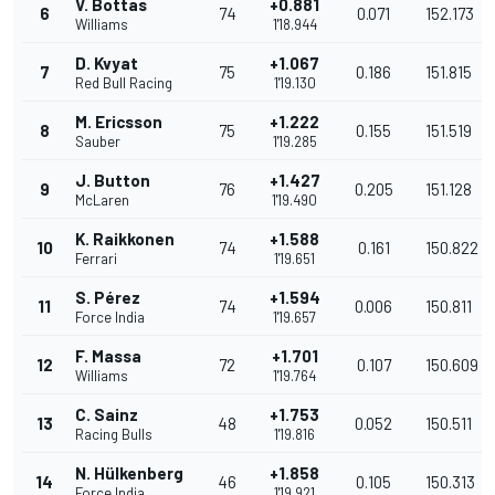
V. Bottas
+0.881
6
74
0.071
152.173
Williams
1'18.944
D. Kvyat
+1.067
7
75
0.186
151.815
Red Bull Racing
1'19.130
M. Ericsson
+1.222
8
75
0.155
151.519
Sauber
1'19.285
J. Button
+1.427
9
76
0.205
151.128
McLaren
1'19.490
K. Raikkonen
+1.588
10
74
0.161
150.822
Ferrari
1'19.651
S. Pérez
+1.594
11
74
0.006
150.811
Force India
1'19.657
F. Massa
+1.701
12
72
0.107
150.609
Williams
1'19.764
C. Sainz
+1.753
13
48
0.052
150.511
Racing Bulls
1'19.816
N. Hülkenberg
+1.858
14
46
0.105
150.313
Force India
1'19.921