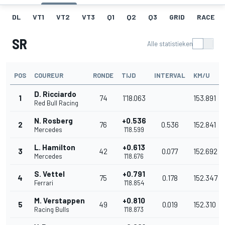
DL
VT1
VT2
VT3
Q1
Q2
Q3
GRID
RACE
SR
Alle statistieken
POS
COUREUR
RONDE
TIJD
INTERVAL
KM/U
D. Ricciardo
1
74
1'18.063
153.891
Red Bull Racing
N. Rosberg
+0.536
2
76
0.536
152.841
Mercedes
1'18.599
L. Hamilton
+0.613
3
42
0.077
152.692
Mercedes
1'18.676
S. Vettel
+0.791
4
75
0.178
152.347
Ferrari
1'18.854
M. Verstappen
+0.810
5
49
0.019
152.310
Racing Bulls
1'18.873