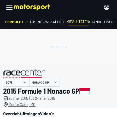
RESULTATEN
FORMULE 1
HOME
NIEUWS
KALENDER
STAND
F1 LIVEBL
MONACO GP
gepresenteerd door
2015 Formule 1 Monaco GP
20 mei 2015 tot 24 mei 2015
Monte Carlo, MC
Overzicht
Uitslagen
Video's