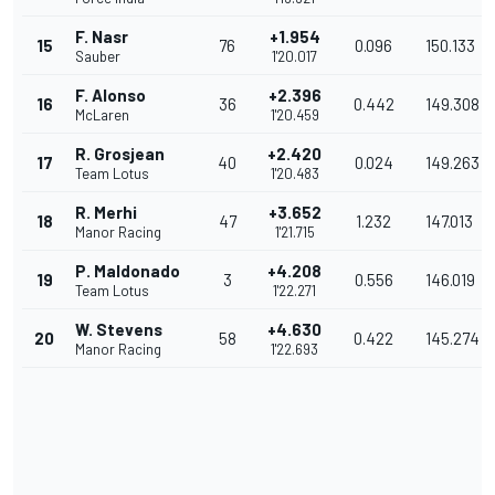
F. Nasr
+1.954
15
76
0.096
150.133
Sauber
1'20.017
F. Alonso
+2.396
16
36
0.442
149.308
McLaren
1'20.459
R. Grosjean
+2.420
17
40
0.024
149.263
Team Lotus
1'20.483
R. Merhi
+3.652
18
47
1.232
147.013
Manor Racing
1'21.715
P. Maldonado
+4.208
19
3
0.556
146.019
Team Lotus
1'22.271
W. Stevens
+4.630
20
58
0.422
145.274
Manor Racing
1'22.693