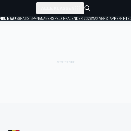
ALLE KLASSEN
NEL NAAR:
GRATIS GP-MANAGERSPEL
F1-KALENDER 2026
MAX VERSTAPPEN
F1-TE