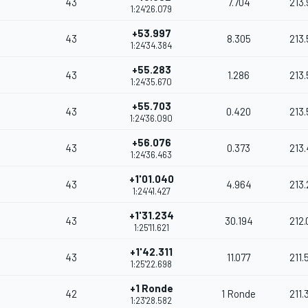
43
7.704
213.
1:24'26.079
+53.997
43
8.305
213.
1:24'34.384
+55.283
43
1.286
213
1:24'35.670
+55.703
43
0.420
213
1:24'36.090
+56.076
43
0.373
213
1:24'36.463
+1'01.040
43
4.964
213.
1:24'41.427
+1'31.234
43
30.194
212.
1:25'11.621
+1'42.311
43
11.077
211.
1:25'22.698
+1 Ronde
42
1 Ronde
211.
1:23'28.582