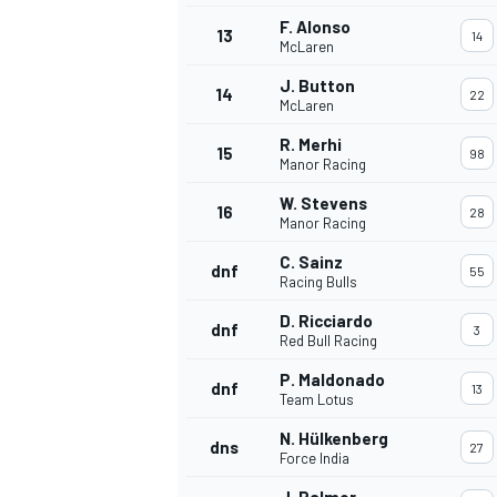
F. Alonso
13
14
McLaren
J. Button
14
22
McLaren
R. Merhi
15
98
Manor Racing
W. Stevens
16
28
Manor Racing
C. Sainz
dnf
55
Racing Bulls
D. Ricciardo
dnf
3
Red Bull Racing
P. Maldonado
dnf
13
Team Lotus
N. Hülkenberg
dns
27
Force India