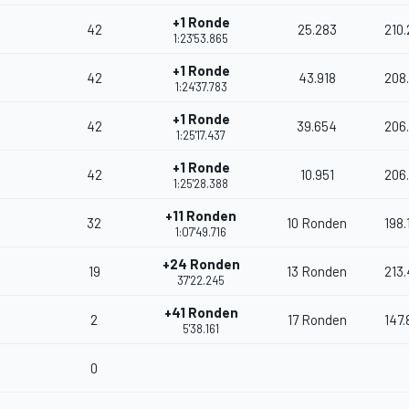
+1 Ronde
42
25.283
210.
1:23'53.865
+1 Ronde
42
43.918
208
1:24'37.783
+1 Ronde
42
39.654
206
1:25'17.437
+1 Ronde
42
10.951
206.
1:25'28.388
+11 Ronden
32
10 Ronden
198.
1:07'49.716
+24 Ronden
19
13 Ronden
213
37'22.245
+41 Ronden
2
17 Ronden
147.
5'38.161
0