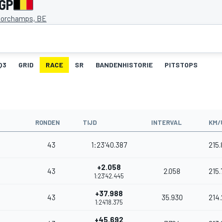
 GP
corchamps, BE
Q3
GRID
RACE
SR
BANDENHISTORIE
PITSTOPS
RONDEN
TIJD
INTERVAL
KM/
43
1:23'40.387
215
+2.058
43
2.058
215.
1:23'42.445
+37.988
43
35.930
214
1:24'18.375
+45.692