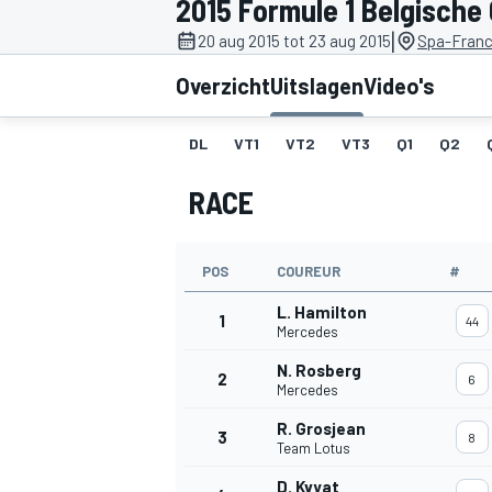
2015 Formule 1 Belgische
|
20 aug 2015 tot 23 aug 2015
Spa-Fran
Overzicht
Uitslagen
Video's
DL
VT1
VT2
VT3
Q1
Q2
RACE
MOTOGP
POS
COUREUR
#
L. Hamilton
1
44
Mercedes
N. Rosberg
2
6
Mercedes
R. Grosjean
3
8
Team Lotus
D. Kvyat