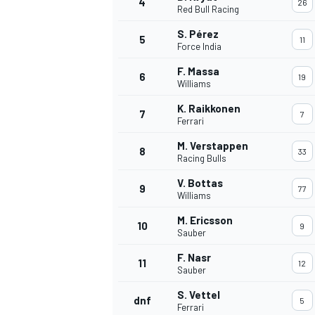
4
26
Red Bull Racing
S. Pérez
5
11
Force India
INDYCAR
F. Massa
6
19
Williams
K. Raikkonen
7
7
Ferrari
M. Verstappen
8
33
Racing Bulls
V. Bottas
9
77
Williams
M. Ericsson
10
9
Sauber
F. Nasr
11
12
WEC
DTM
Sauber
S. Vettel
dnf
5
Ferrari