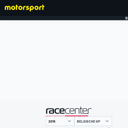
S
FORMULE 1
gepresenteerd door
BELGISCHE GP