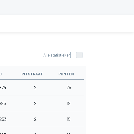
Alle statistieken
U
PITSTRAAT
PUNTEN
.874
2
25
785
2
18
.253
2
15