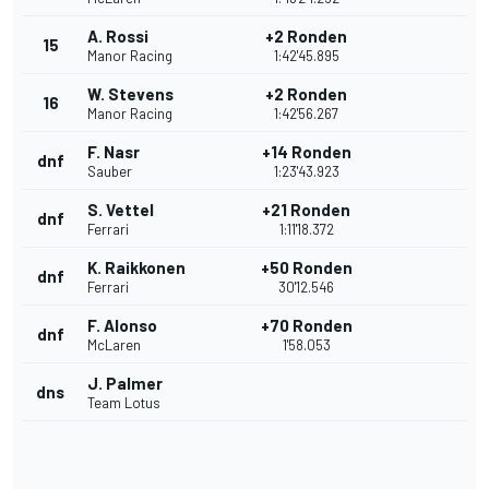
A. Rossi
+2 Ronden
15
Manor Racing
1:42'45.895
W. Stevens
+2 Ronden
16
Manor Racing
1:42'56.267
F. Nasr
+14 Ronden
dnf
Sauber
1:23'43.923
S. Vettel
+21 Ronden
dnf
Ferrari
1:11'18.372
K. Raikkonen
+50 Ronden
dnf
Ferrari
30'12.546
F. Alonso
+70 Ronden
dnf
McLaren
1'58.053
J. Palmer
dns
Team Lotus