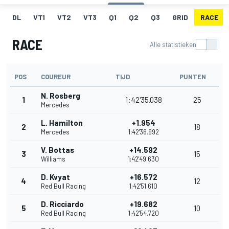
DL
VT1
VT2
VT3
Q1
Q2
Q3
GRID
RACE
RACE
Alle statistieken
POS
COUREUR
TIJD
PUNTEN
N. Rosberg
1
1:42'35.038
25
Mercedes
L. Hamilton
+1.954
2
18
Mercedes
1:42'36.992
V. Bottas
+14.592
3
15
Williams
1:42'49.630
D. Kvyat
+16.572
4
12
Red Bull Racing
1:42'51.610
D. Ricciardo
+19.682
5
10
Red Bull Racing
1:42'54.720