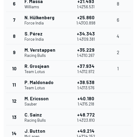
F. Massa
+21.493
6
8
Williams
1:42'56.531
N. Hülkenberg
+25.860
7
6
Force India
1:43'00.898
S. Pérez
+34.343
8
4
Force India
1:43'09.381
M. Verstappen
+35.229
9
2
Racing Bulls
1:43'10.267
R. Grosjean
+37.934
10
1
Team Lotus
1:43'12.972
P. Maldonado
+38.538
11
Team Lotus
1:43'13.576
M. Ericsson
+40.180
12
Sauber
1:43'15.218
C. Sainz
+48.772
13
Racing Bulls
1:43'23.810
J. Button
+49.214
14
McLaren
1:43'24.252