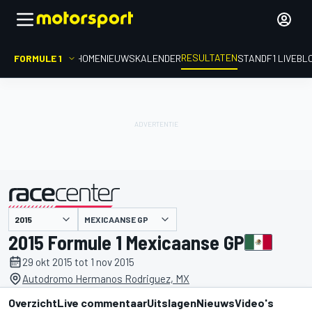
RESULTATEN
FORMULE 1
HOME
NIEUWS
KALENDER
STAND
F1 LIVEBL
MEXICAANSE GP
gepresenteerd door
2015 Formule 1 Mexicaanse GP
29 okt 2015 tot 1 nov 2015
Autodromo Hermanos Rodriguez, MX
Overzicht
Live commentaar
Uitslagen
Nieuws
Video's