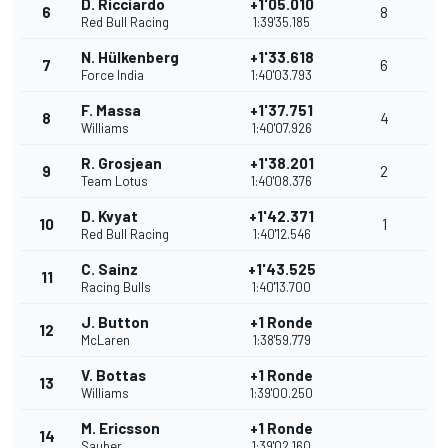
D. Ricciardo
+1'05.010
6
8
Red Bull Racing
1:39'35.185
N. Hülkenberg
+1'33.618
7
6
Force India
1:40'03.793
F. Massa
+1'37.751
8
4
Williams
1:40'07.926
R. Grosjean
+1'38.201
9
2
Team Lotus
1:40'08.376
D. Kvyat
+1'42.371
10
1
Red Bull Racing
1:40'12.546
C. Sainz
+1'43.525
11
Racing Bulls
1:40'13.700
J. Button
+1 Ronde
12
McLaren
1:38'59.779
V. Bottas
+1 Ronde
13
Williams
1:39'00.250
M. Ericsson
+1 Ronde
14
Sauber
1:39'02.160