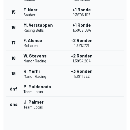
F. Nasr
+1 Ronde
15
Sauber
1:39'06.102
M. Verstappen
+1 Ronde
16
Racing Bulls
1:39'09.064
F. Alonso
+2 Ronden
17
McLaren
1:39'17.721
W. Stevens
+2 Ronden
18
Manor Racing
1:39'54.204
R. Merhi
+3 Ronden
19
Manor Racing
1:39'11.622
P. Maldonado
dnf
Team Lotus
J. Palmer
dns
Team Lotus