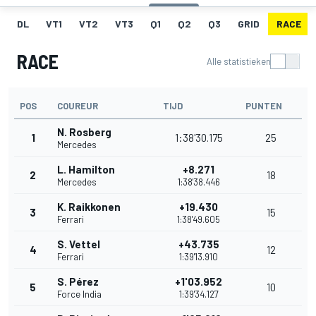
DL
VT1
VT2
VT3
Q1
Q2
Q3
GRID
RACE
RACE
Alle statistieken
POS
COUREUR
TIJD
PUNTEN
N. Rosberg
1
1:38'30.175
25
Mercedes
L. Hamilton
+8.271
2
18
Mercedes
1:38'38.446
K. Raikkonen
+19.430
3
15
Ferrari
1:38'49.605
S. Vettel
+43.735
4
12
Ferrari
1:39'13.910
S. Pérez
+1'03.952
5
10
Force India
1:39'34.127