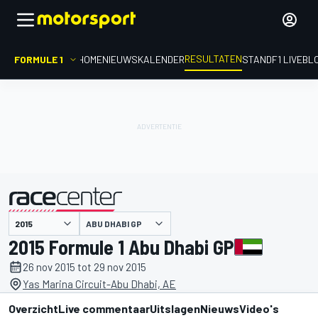
RESULTATEN
FORMULE 1
HOME
NIEUWS
KALENDER
STAND
F1 LIVEBL
ABU DHABI GP
gepresenteerd door
2015 Formule 1 Abu Dhabi GP
26 nov 2015 tot 29 nov 2015
Yas Marina Circuit-Abu Dhabi, AE
Overzicht
Live commentaar
Uitslagen
Nieuws
Video's