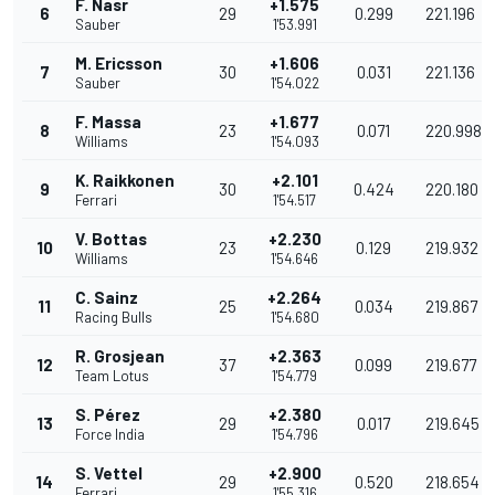
F. Nasr
+1.575
6
29
0.299
221.196
Sauber
1'53.991
M. Ericsson
+1.606
7
30
0.031
221.136
Sauber
1'54.022
F. Massa
+1.677
8
23
0.071
220.998
Williams
1'54.093
K. Raikkonen
+2.101
9
30
0.424
220.180
Ferrari
1'54.517
V. Bottas
+2.230
10
23
0.129
219.932
Williams
1'54.646
C. Sainz
+2.264
11
25
0.034
219.867
Racing Bulls
1'54.680
R. Grosjean
+2.363
12
37
0.099
219.677
Team Lotus
1'54.779
S. Pérez
+2.380
13
29
0.017
219.645
Force India
1'54.796
S. Vettel
+2.900
14
29
0.520
218.654
Ferrari
1'55.316