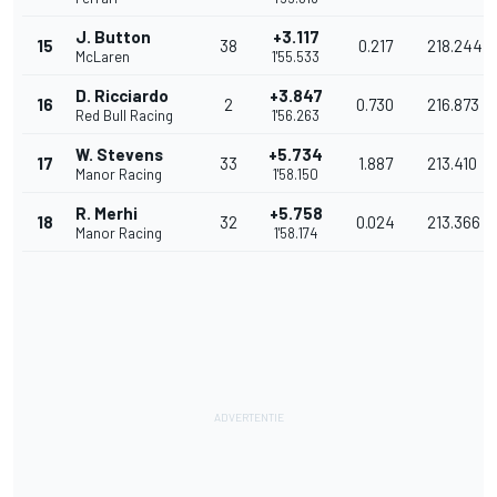
J. Button
+3.117
15
38
0.217
218.244
McLaren
1'55.533
D. Ricciardo
+3.847
16
2
0.730
216.873
Red Bull Racing
1'56.263
W. Stevens
+5.734
17
33
1.887
213.410
Manor Racing
1'58.150
R. Merhi
+5.758
18
32
0.024
213.366
Manor Racing
1'58.174