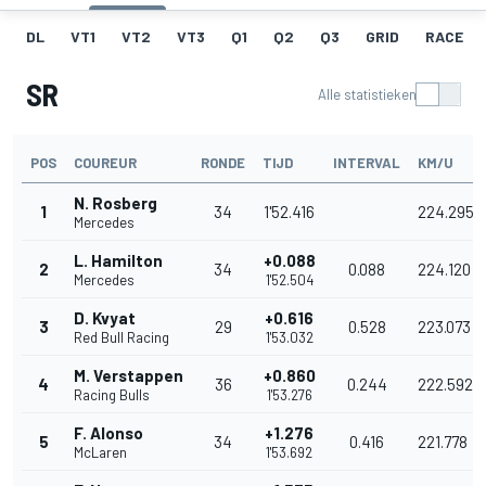
DL
VT1
VT2
VT3
Q1
Q2
Q3
GRID
RACE
SR
Alle statistieken
POS
COUREUR
RONDE
TIJD
INTERVAL
KM/U
N. Rosberg
1
34
1'52.416
224.295
Mercedes
L. Hamilton
+0.088
2
34
0.088
224.120
Mercedes
1'52.504
D. Kvyat
+0.616
3
29
0.528
223.073
Red Bull Racing
1'53.032
M. Verstappen
+0.860
4
36
0.244
222.592
Racing Bulls
1'53.276
F. Alonso
+1.276
5
34
0.416
221.778
McLaren
1'53.692