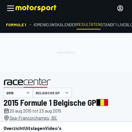
RESULTATEN
FORMULE 1
HOME
NIEUWS
KALENDER
STAND
F1 LIVEBL
BELGISCHE GP
gepresenteerd door
2015 Formule 1 Belgische GP
20 aug 2015 tot 23 aug 2015
Spa-Francorchamps, BE
Overzicht
Uitslagen
Video's