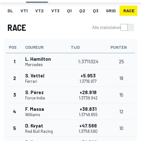
DL
VT1
VT2
VT3
Q1
Q2
Q3
GRID
RACE
RACE
Alle statistieken
POS
COUREUR
TIJD
PUNTEN
L. Hamilton
1
1:37'11.024
25
Mercedes
S. Vettel
+5.953
2
18
Ferrari
1:37'16.977
S. Pérez
+28.918
3
15
Force India
1:37'39.942
F. Massa
+38.831
4
12
Williams
1:37'49.855
D. Kvyat
+47.566
5
10
Red Bull Racing
1:37'58.590