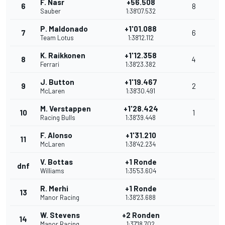
F. Nasr
+56.508
6
8
Sauber
1:38'07.532
P. Maldonado
+1'01.088
7
6
Team Lotus
1:38'12.112
K. Raikkonen
+1'12.358
8
4
Ferrari
1:38'23.382
J. Button
+1'19.467
9
2
McLaren
1:38'30.491
M. Verstappen
+1'28.424
10
1
Racing Bulls
1:38'39.448
F. Alonso
+1'31.210
11
McLaren
1:38'42.234
V. Bottas
+1 Ronde
dnf
Williams
1:35'53.604
R. Merhi
+1 Ronde
13
Manor Racing
1:38'23.688
W. Stevens
+2 Ronden
14
Manor Racing
1:37'18.702