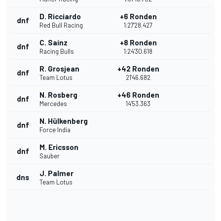
D. Ricciardo
+6 Ronden
dnf
Red Bull Racing
1:27'28.427
C. Sainz
+8 Ronden
dnf
Racing Bulls
1:24'30.618
R. Grosjean
+42 Ronden
dnf
Team Lotus
21'46.682
N. Rosberg
+46 Ronden
dnf
Mercedes
14'53.363
N. Hülkenberg
dnf
Force India
M. Ericsson
dnf
Sauber
J. Palmer
dns
Team Lotus