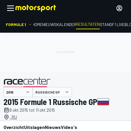
RESULTATEN
FORMULE 1
HOME
NIEUWS
KALENDER
STAND
F1 LIVEBL
RUSSISCHE GP
gepresenteerd door
2015 Formule 1 Russische GP
8 okt 2015 tot 11 okt 2015
, RU
Overzicht
Uitslagen
Nieuws
Video's