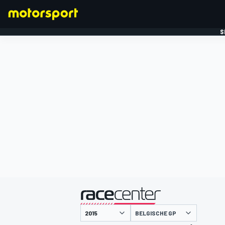
S
FORMULE 1
gepresenteerd door
BELGISCHE GP