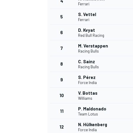
4
Ferrari
S. Vettel
5
Ferrari
INDYCAR
D. Kvyat
6
Red Bull Racing
M. Verstappen
7
Racing Bulls
C. Sainz
8
Racing Bulls
S. Pérez
9
Force India
V. Bottas
10
Williams
P. Maldonado
11
WEC
DTM
Team Lotus
N. Hülkenberg
12
Force India