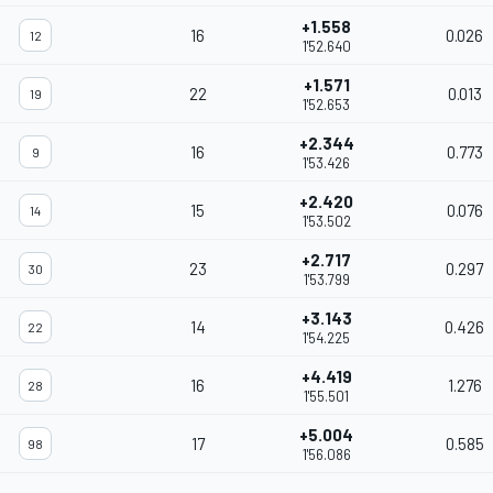
+1.558
16
0.026
12
1'52.640
+1.571
22
0.013
19
1'52.653
+2.344
16
0.773
9
1'53.426
+2.420
15
0.076
14
1'53.502
+2.717
23
0.297
30
1'53.799
+3.143
14
0.426
22
1'54.225
+4.419
16
1.276
28
1'55.501
+5.004
17
0.585
98
1'56.086