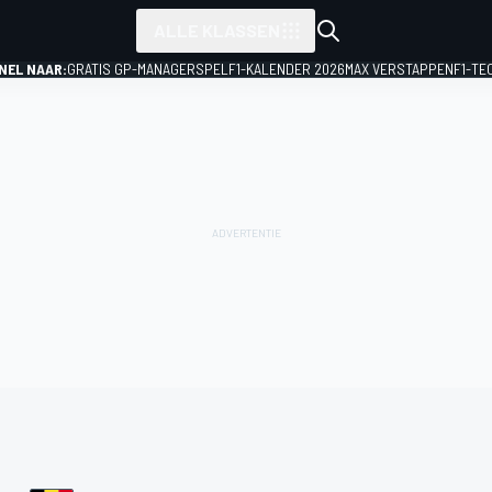
ALLE KLASSEN
NEL NAAR:
GRATIS GP-MANAGERSPEL
F1-KALENDER 2026
MAX VERSTAPPEN
F1-TE