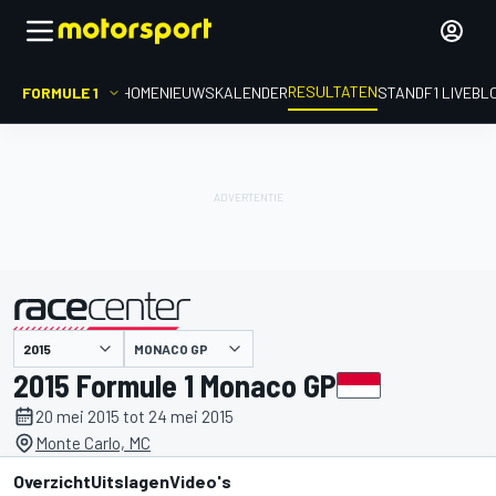
RESULTATEN
FORMULE 1
HOME
NIEUWS
KALENDER
STAND
F1 LIVEBL
MONACO GP
gepresenteerd door
2015 Formule 1 Monaco GP
20 mei 2015 tot 24 mei 2015
Monte Carlo, MC
Overzicht
Uitslagen
Video's