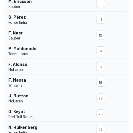
M. Ericsson
9
Sauber
S. Pérez
11
Force India
F. Nasr
12
Sauber
P. Maldonado
13
Team Lotus
F. Alonso
14
McLaren
F. Massa
19
Williams
J. Button
22
McLaren
D. Kvyat
26
Red Bull Racing
N. Hülkenberg
27
Force India