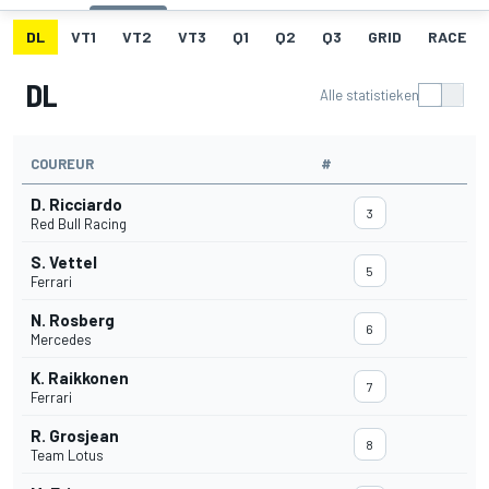
DL
VT1
VT2
VT3
Q1
Q2
Q3
GRID
RACE
DL
Alle statistieken
COUREUR
#
D. Ricciardo
3
Red Bull Racing
S. Vettel
5
Ferrari
N. Rosberg
6
Mercedes
K. Raikkonen
7
Ferrari
R. Grosjean
8
Team Lotus