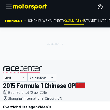
RESULTATEN
FORMULE 1
HOME
NIEUWS
KALENDER
STAND
F1 LIVEBL
CHINESE GP
gepresenteerd door
2015 Formule 1 Chinese GP
9 apr 2015 tot 12 apr 2015
Shanghai International Circuit, CN
Overzicht
Uitslagen
Video's