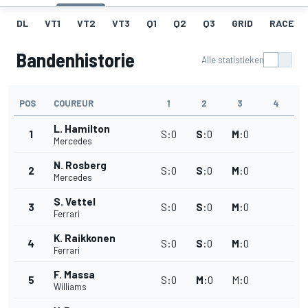
DL
VT1
VT2
VT3
Q1
Q2
Q3
GRID
RACE
Bandenhistorie
Alle statistieken
POS
COUREUR
1
2
3
4
L. Hamilton
1
S
:
0
S
:
0
M
:
0
Mercedes
N. Rosberg
2
S
:
0
S
:
0
M
:
0
Mercedes
S. Vettel
3
S
:
0
S
:
0
M
:
0
Ferrari
K. Raikkonen
4
S
:
0
S
:
0
M
:
0
Ferrari
F. Massa
5
S
:
0
M
:
0
M
:
0
Williams