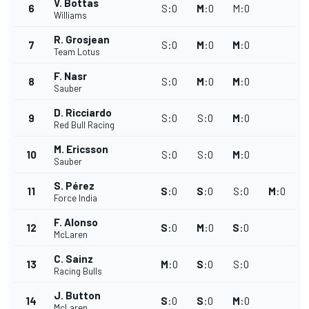
V. Bottas
6
S
:
0
M
:
0
M
:
0
Williams
R. Grosjean
7
S
:
0
M
:
0
M
:
0
Team Lotus
F. Nasr
8
S
:
0
M
:
0
M
:
0
Sauber
D. Ricciardo
9
S
:
0
S
:
0
M
:
0
Red Bull Racing
M. Ericsson
10
S
:
0
S
:
0
M
:
0
Sauber
S. Pérez
11
S
:
0
S
:
0
S
:
0
M
:
0
Force India
F. Alonso
12
S
:
0
M
:
0
S
:
0
McLaren
C. Sainz
13
M
:
0
S
:
0
S
:
0
Racing Bulls
J. Button
14
S
:
0
S
:
0
M
:
0
McLaren