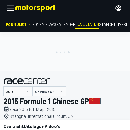
RESULTATEN
FORMULE 1
HOME
NIEUWS
KALENDER
STAND
F1 LIVEBL
CHINESE GP
gepresenteerd door
2015 Formule 1 Chinese GP
9 apr 2015 tot 12 apr 2015
Shanghai International Circuit, CN
Overzicht
Uitslagen
Video's