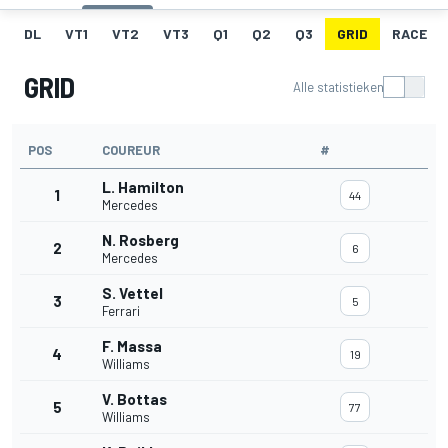
DL
VT1
VT2
VT3
Q1
Q2
Q3
GRID
RACE
GRID
Alle statistieken
POS
COUREUR
#
L. Hamilton
1
44
Mercedes
N. Rosberg
2
6
Mercedes
S. Vettel
3
5
Ferrari
F. Massa
4
19
Williams
V. Bottas
5
77
Williams