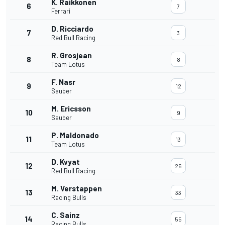
K. Raikkonen
6
7
Ferrari
D. Ricciardo
7
3
Red Bull Racing
R. Grosjean
8
8
Team Lotus
F. Nasr
9
12
Sauber
M. Ericsson
10
9
Sauber
P. Maldonado
11
13
Team Lotus
D. Kvyat
12
26
Red Bull Racing
M. Verstappen
13
33
Racing Bulls
C. Sainz
14
55
Racing Bulls