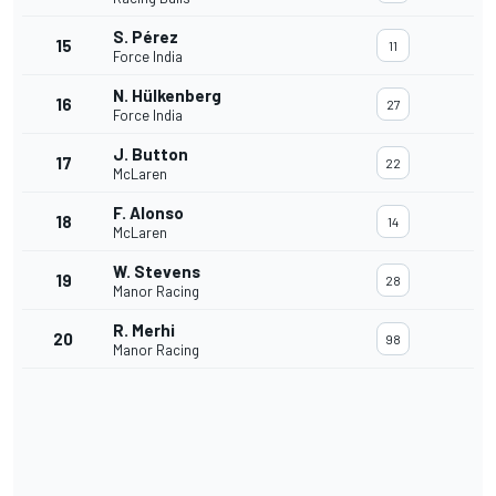
S. Pérez
15
11
Force India
N. Hülkenberg
16
27
Force India
J. Button
17
22
McLaren
F. Alonso
18
14
McLaren
W. Stevens
19
28
Manor Racing
R. Merhi
20
98
Manor Racing