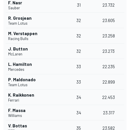
F. Nasr
31
23.732
Sauber
R. Grosjean
32
23.605
Team Lotus
M. Verstappen
32
23.258
Racing Bulls
J. Button
32
23.273
McLaren
L. Hamilton
33
22.235
Mercedes
P. Maldonado
33
22.899
Team Lotus
K. Raikkonen
34
22.453
Ferrari
F. Massa
34
23.317
Williams
V. Bottas
35
23.582