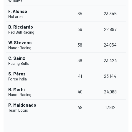
Williams
F. Alonso
35
23.345
McLaren
D. Ricciardo
36
22.897
Red Bull Racing
W. Stevens
38
24.054
Manor Racing
C. Sainz
39
23.424
Racing Bulls
S. Pérez
41
23.144
Force India
R. Merhi
40
24.088
Manor Racing
P. Maldonado
48
17.912
Team Lotus