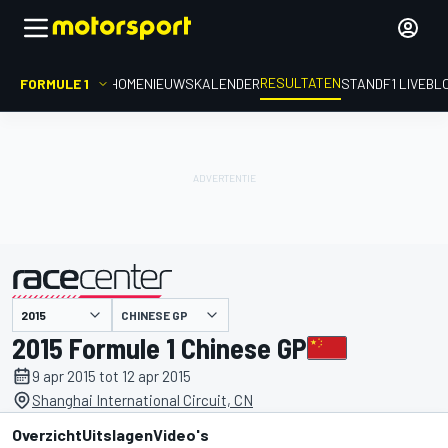
RESULTATEN
FORMULE 1
HOME
NIEUWS
KALENDER
STAND
F1 LIVEBL
CHINESE GP
gepresenteerd door
2015 Formule 1 Chinese GP
9 apr 2015 tot 12 apr 2015
Shanghai International Circuit, CN
Overzicht
Uitslagen
Video's