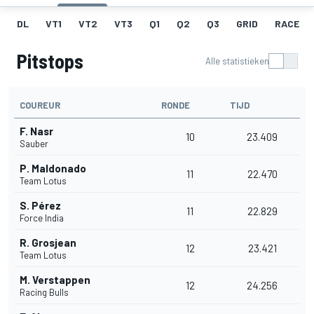
DL
VT1
VT2
VT3
Q1
Q2
Q3
GRID
RACE
Pitstops
Alle statistieken
COUREUR
RONDE
TIJD
F. Nasr
10
23.409
Sauber
P. Maldonado
11
22.470
Team Lotus
S. Pérez
11
22.829
Force India
R. Grosjean
12
23.421
Team Lotus
M. Verstappen
12
24.256
Racing Bulls