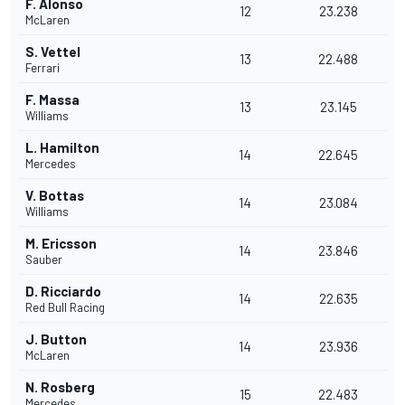
F. Alonso
12
23.238
McLaren
S. Vettel
13
22.488
Ferrari
F. Massa
13
23.145
Williams
L. Hamilton
14
22.645
Mercedes
V. Bottas
14
23.084
Williams
M. Ericsson
14
23.846
Sauber
D. Ricciardo
14
22.635
Red Bull Racing
J. Button
14
23.936
McLaren
N. Rosberg
15
22.483
Mercedes