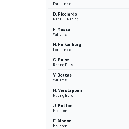
Force India
D. Ricciardo
Red Bull Racing
INDYCAR
F. Massa
Williams
N. Hülkenberg
Force India
C. Sainz
Racing Bulls
V. Bottas
Williams
M. Verstappen
Racing Bulls
J. Button
WEC
DTM
McLaren
F. Alonso
McLaren