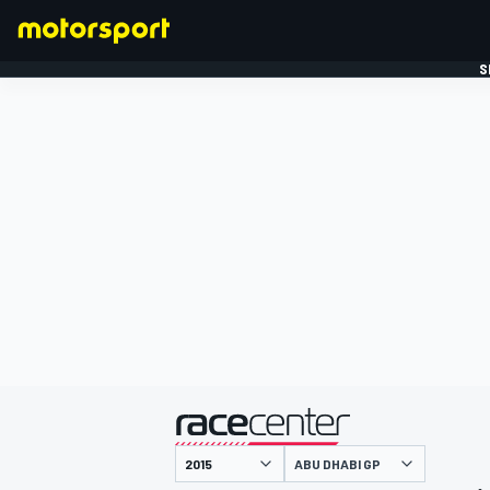
S
FORMULE 1
gepresenteerd door
ABU DHABI GP