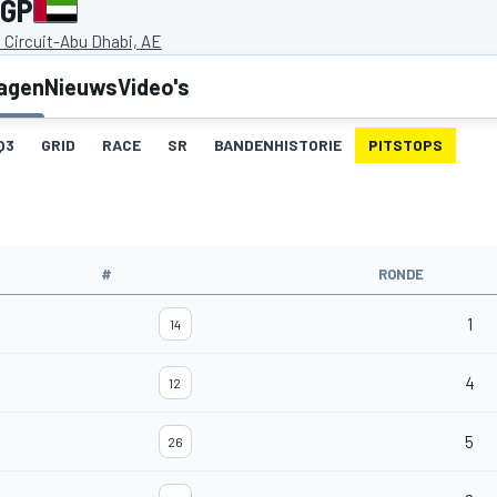
 GP
 Circuit-Abu Dhabi, AE
lagen
Nieuws
Video's
Q3
GRID
RACE
SR
BANDENHISTORIE
PITSTOPS
#
RONDE
1
14
4
12
5
26