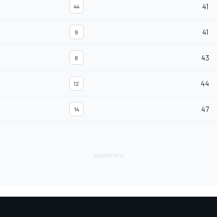
41
44
41
9
43
8
44
12
47
14