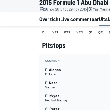
2015 Formule 1 Abu Dhabi
|
26 nov 2015 tot 29 nov 2015
Yas Marina
Overzicht
Live commentaar
Uits
DL
VT1
VT2
VT3
Q1
Q2
Pitstops
MOTOGP
COUREUR
F. Alonso
McLaren
F. Nasr
Sauber
D. Kvyat
Red Bull Racing
S. Pérez