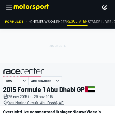
RESULTATEN
FORMULE 1
HOME
NIEUWS
KALENDER
STAND
F1 LIVEBL
ABU DHABI GP
gepresenteerd door
2015 Formule 1 Abu Dhabi GP
26 nov 2015 tot 29 nov 2015
Yas Marina Circuit-Abu Dhabi, AE
Overzicht
Live commentaar
Uitslagen
Nieuws
Video's