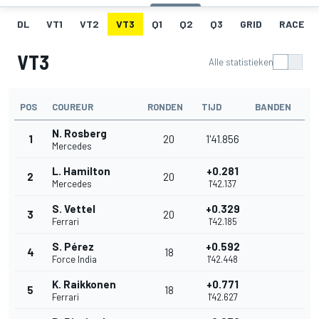
DL
VT1
VT2
VT3
Q1
Q2
Q3
GRID
RACE
VT3
Alle statistieken
POS
COUREUR
RONDEN
TIJD
BANDEN
N. Rosberg
1
20
1'41.856
Mercedes
L. Hamilton
+0.281
2
20
Mercedes
1'42.137
S. Vettel
+0.329
3
20
Ferrari
1'42.185
S. Pérez
+0.592
4
18
Force India
1'42.448
K. Raikkonen
+0.771
5
18
Ferrari
1'42.627