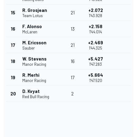
R. Grosjean
+2.072
15
21
Team Lotus
1'43.928
F. Alonso
+2.158
16
13
McLaren
1'44.014
M. Ericsson
+2.469
17
21
Sauber
1'44.325
W. Stevens
+5.427
18
16
Manor Racing
1'47.283
R. Merhi
+5.664
19
17
Manor Racing
1'47.520
D. Kvyat
20
2
Red Bull Racing