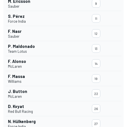
M. Ericsson
9
Sauber
S. Pérez
11
Force India
F. Nasr
12
Sauber
P. Maldonado
13
Team Lotus
F. Alonso
14
McLaren
F. Massa
19
Williams
J. Button
22
McLaren
D. Kvyat
26
Red Bull Racing
N. Hülkenberg
27
Force India