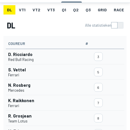
DL
VT1
VT2
VT3
Q1
Q2
Q3
GRID
RACE
DL
Alle statistieken
COUREUR
#
D. Ricciardo
3
Red Bull Racing
S. Vettel
5
Ferrari
N. Rosberg
6
Mercedes
K. Raikkonen
7
Ferrari
R. Grosjean
8
Team Lotus