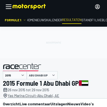
RESULTATEN
FORMULE 1
HOME
NIEUWS
KALENDER
STAND
F1 LIVEBL
ABU DHABI GP
gepresenteerd door
2015 Formule 1 Abu Dhabi GP
26 nov 2015 tot 29 nov 2015
Yas Marina Circuit-Abu Dhabi, AE
Overzicht
Live commentaar
Uitslagen
Nieuws
Video's