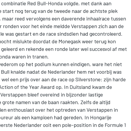
 combinatie Red Bull-Honda volgde, met dank aan
e start nog terug van de tweede naar de achtste plek
ad, maar reed vervolgens een daverende inhaalrace tussen
r ronden voor het einde meldde Verstappen zich aan de
ole was gestart en de race sindsdien had gecontroleerd.
 bocht mislukte doordat de Monegask weer terug kon
geleerd en rekende een ronde later wel succesvol af met
onda waren in tranen.
wederom op het podium kunnen eindigen, ware het niet
 Bull knalde nadat de Nederlander hem net voorbij was
wel een prijs over aan de race op Silverstone: zijn harde
Action of the Year Award
op. In Duitsland kwam de
Verstappen bleef overeind in bijzonder lastige
 grote namen van de baan raakten. Zelfs de altijd
ien enthousiast over het optreden van Verstappen in
oureur
als een kampioen
had gereden. In Hongarije
eerste Nederlander ooit een pole-position in de Formule 1