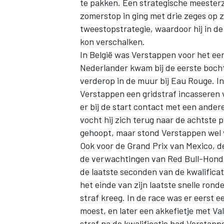
te pakken. Een strategische meeste
zomerstop in ging met drie zeges op z
tweestopstrategie, waardoor hij in d
kon verschalken.
In België was Verstappen voor het eers
Nederlander kwam bij de eerste boch
verderop in de muur bij Eau Rouge. In
Verstappen een gridstraf incasseren
er bij de start contact met een andere
vocht hij zich terug naar de achtste p
gehoopt, maar stond Verstappen wel 
Ook voor de Grand Prix van Mexico, d
de verwachtingen van Red Bull-Honda
de laatste seconden van de kwalifica
het einde van zijn laatste snelle rond
straf kreeg. In de race was er eerst 
moest, en later een akkefietje met Val
straf na de kwalificatie had Verstapp