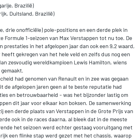
rije, Brazilië)
jk, Duitsland, Brazilië)
e, drie onofficiële) pole-positions en een derde plek in
te Formule 1-seizoen van
Max Verstappen
tot nu toe. De
jn prestaties in het afgelopen jaar dan ook een 9,2 waard,
 heeft gekregen van het hele veld en zelfs dus nog een
dan zesvoudig wereldkampioen Lewis Hamilton, wiens
t gemaakt.
scheid had genomen van Renault en in zee was gegaan
 de afgelopen jaren geen al te beste reputatie had
ies en betrouwbaarheid - was het bijzonder lastig om
appen dit jaar voor elkaar kon boksen. De samenwerking
ij een derde plaats van Verstappen in de Grote Prijs van
rde ook in de races daarna, al bleek dat in de meeste
durende het seizoen werd echter gestaag vooruitgang met
nrijk een flinke stap werd gezet met het chassis, waarop