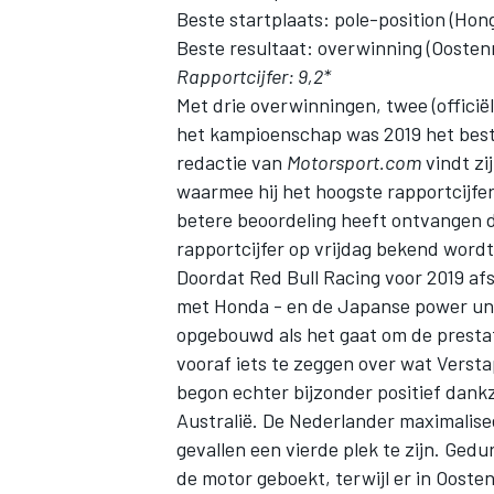
Beste startplaats: pole-position (Honga
Beste resultaat: overwinning (Oostenri
Rapportcijfer: 9,2*
Met drie overwinningen, twee (officiël
het kampioenschap was 2019 het bes
redactie van
Motorsport.com
vindt zi
waarmee hij het hoogste rapportcijfer
betere beoordeling heeft ontvangen 
rapportcijfer op vrijdag bekend word
Doordat
Red Bull Racing
voor 2019 af
met Honda - en de Japanse power unit
opgebouwd als het gaat om de prestat
vooraf iets te zeggen over wat Verst
begon echter bijzonder positief dankz
Australië. De Nederlander maximalisee
gevallen een vierde plek te zijn. Ge
de motor geboekt, terwijl er in Ooste