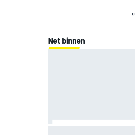
D
Net binnen
MotoGP Grand Prix van Groot-Brittannië
tijden, uitzending en meer