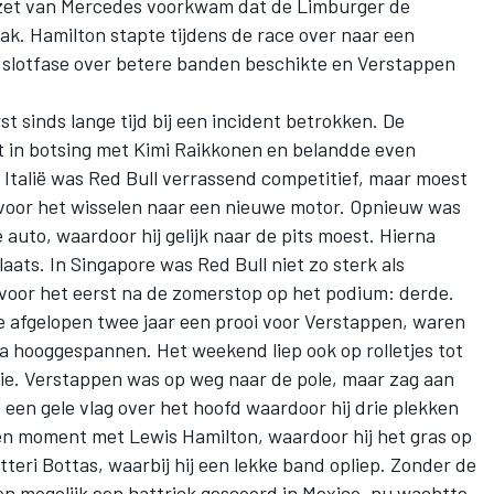
rzet van Mercedes voorkwam dat de Limburger de
ak. Hamilton stapte tijdens de race over naar een
e slotfase over betere banden beschikte en Verstappen
t sinds lange tijd bij een incident betrokken. De
t in botsing met Kimi Raikkonen en belandde even
 Italië was Red Bull verrassend competitief, maar moest
 voor het wisselen naar een nieuwe motor. Opnieuw was
 auto, waardoor hij gelijk naar de pits moest. Hierna
laats. In Singapore was Red Bull niet zo sterk als
voor het eerst na de zomerstop op het podium: derde.
e afgelopen twee jaar een prooi voor Verstappen, waren
 hooggespannen. Het weekend liep ook op rolletjes tot
tie. Verstappen was op weg naar de pole, maar zag aan
e een gele vlag over het hoofd waardoor hij drie plekken
een moment met Lewis Hamilton, waardoor hij het gras op
tteri Bottas, waarbij hij een lekke band opliep. Zonder de
en mogelijk een hattrick gescoord in Mexico, nu wachtte