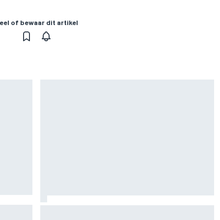
eel of bewaar dit artikel
 2026:
F1 2026-tussenrapport: Aston Martin zoekt
eerherstel na dramatische start