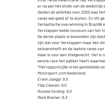
er na aan het einde van de wedstrijd
Gezien de ambities voor 2020 was het
races wel goed af te sluiten. En dit 
fantastische overwinning in Brazilië 
Verstappen beide coureurs van het to
De derde plaats is bovendien zijn bes
MEER RACEKLASSEN
zijn dat voor Verstappen maar één ding
seizoenshelft en de laatste races va
klaar is voor een titelgevecht. Het is
eerste race het pakket heeft waarmee
*Het rapportcijfer is het gemiddelde v
Motorsport.com Nederland.
Erwin Jaeggi: 9,5
Filip Cleeren: 9,0
Ronald Vording: 9,0
Mark Bremer: 9,3