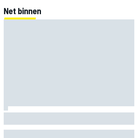
Net binnen
Marco Bezzecchi tempert verwachtingen voor Britse GP:
‘Ik ben nog niet 100%’