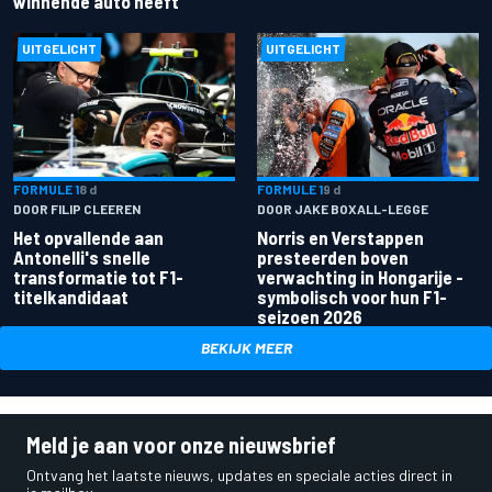
winnende auto heeft
UITGELICHT
UITGELICHT
FORMULE 1
8 d
FORMULE 1
9 d
DOOR FILIP CLEEREN
DOOR JAKE BOXALL-LEGGE
Het opvallende aan
Norris en Verstappen
Antonelli's snelle
presteerden boven
transformatie tot F1-
verwachting in Hongarije -
titelkandidaat
symbolisch voor hun F1-
seizoen 2026
BEKIJK MEER
Meld je aan voor onze nieuwsbrief
Ontvang het laatste nieuws, updates en speciale acties direct in