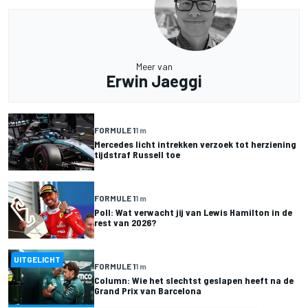
Meer van
Erwin Jaeggi
FORMULE 1
1 m
Mercedes licht intrekken verzoek tot herziening
tijdstraf Russell toe
FORMULE 1
1 m
Poll: Wat verwacht jij van Lewis Hamilton in de
rest van 2026?
UITGELICHT
FORMULE 1
1 m
Column: Wie het slechtst geslapen heeft na de
Grand Prix van Barcelona