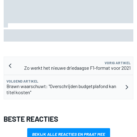
Aston Martin onthult nieuwe limited-edition Glenfiddich-
whisky
VORIG ARTIKEL
Zo werkt het nieuwe driedaagse F1-format voor 2021
VOLGEND ARTIKEL
Brawn waarschuwt: "Overschrijden budgetplafond kan
titel kosten"
BESTE REACTIES
BEKIJK ALLE REACTIES EN PRAAT MEE