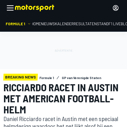
FORMULE 1
HOME
NIEUWS
KALENDER
RESULTATEN
STAND
F1 LIVEBL
BREAKING NEWS
Formule 1
GP van Verenigde Staten
RICCIARDO RACET IN AUSTIN
MET AMERICAN FOOTBALL-
HELM
Daniel Ricciardo racet in Austin met een speciaal
helmdesign waardoor het net lijkt alsof hij een