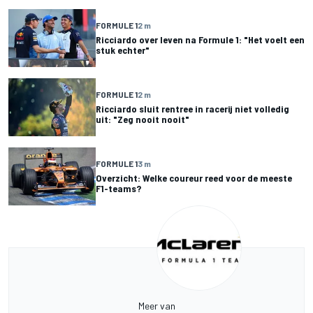
FORMULE 1
2 m
Ricciardo over leven na Formule 1: "Het voelt een
stuk echter"
FORMULE 1
2 m
Ricciardo sluit rentree in racerij niet volledig
uit: "Zeg nooit nooit"
FORMULE 1
3 m
Overzicht: Welke coureur reed voor de meeste
F1-teams?
Meer van