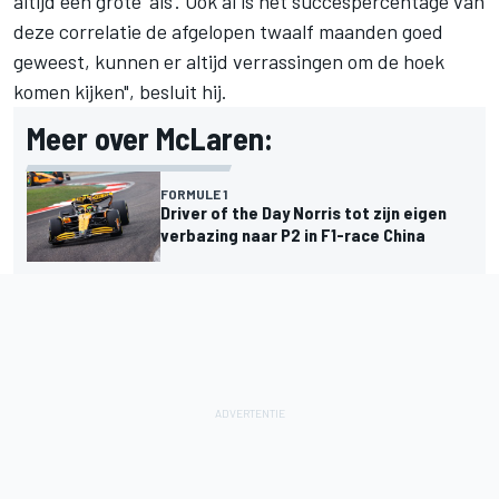
altijd een grote 'als'. Ook al is het succespercentage van
deze correlatie de afgelopen twaalf maanden goed
geweest, kunnen er altijd verrassingen om de hoek
komen kijken", besluit hij.
Meer over McLaren:
FORMULE 1
Driver of the Day Norris tot zijn eigen
verbazing naar P2 in F1-race China