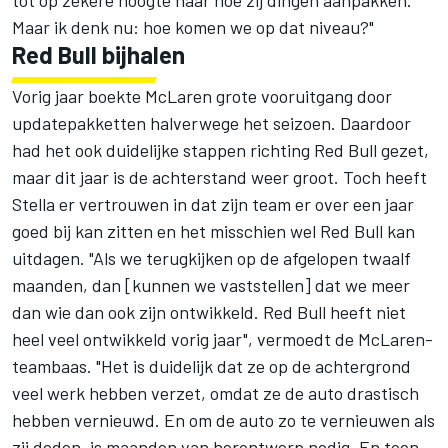
tot op zekere hoogte naar hoe zij dingen aanpakken.
Maar ik denk nu: hoe komen we op dat niveau?"
Red Bull bijhalen
Vorig jaar boekte
McLaren
grote vooruitgang door
updatepakketten halverwege het seizoen. Daardoor
had het ook duidelijke stappen richting Red Bull gezet,
maar dit jaar is de achterstand weer groot. Toch heeft
Stella er vertrouwen in dat zijn team er over een jaar
goed bij kan zitten en het misschien wel Red Bull kan
uitdagen. "Als we terugkijken op de afgelopen twaalf
maanden, dan [kunnen we vaststellen] dat we meer
dan wie dan ook zijn ontwikkeld. Red Bull heeft niet
heel veel ontwikkeld vorig jaar", vermoedt de McLaren-
teambaas. "Het is duidelijk dat ze op de achtergrond
veel werk hebben verzet, omdat ze de auto drastisch
hebben vernieuwd. En om de auto zo te vernieuwen als
zij deden, is maanden van herontwerp nodig. En toen