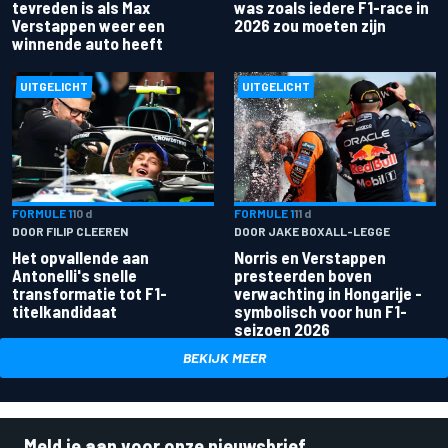
tevreden is als Max
was zoals iedere F1-race in
Verstappen weer een
2026 zou moeten zijn
winnende auto heeft
UITGELICHT
UITGELICHT
FORMULE 1
10 d
FORMULE 1
11 d
DOOR FILIP CLEEREN
DOOR JAKE BOXALL-LEGGE
Het opvallende aan
Norris en Verstappen
Antonelli's snelle
presteerden boven
transformatie tot F1-
verwachting in Hongarije -
titelkandidaat
symbolisch voor hun F1-
seizoen 2026
BEKIJK MEER
Meld je aan voor onze nieuwsbrief