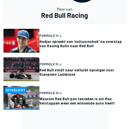
Meer van
Red Bull Racing
FORMULE 1
4 u
Hadjar spreekt van 'cultuurschok' na overstap
van Racing Bulls naar Red Bull
FORMULE 1
5 u
Red Bull vindt naar verluidt opvolger voor
Gianpiero Lambiase
UITGELICHT
FORMULE 1
6 d
Waarom Red Bull pas tevreden is als Max
Verstappen weer een winnende auto heeft