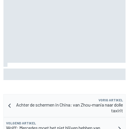
F2-talent Rafael Camara reageert op Haas F1-geruchten
voor 2027
VORIG ARTIKEL
Achter de schermen in China: van Zhou-mania naar dolle
taxirit
VOLGEND ARTIKEL
Wolff: Mercedes moet het niet blijven hebben van