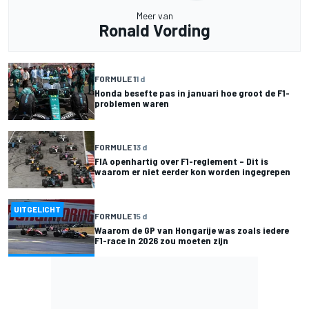
Meer van
Ronald Vording
FORMULE 1
1 d
Honda besefte pas in januari hoe groot de F1-
problemen waren
FORMULE 1
3 d
FIA openhartig over F1-reglement – Dit is
waarom er niet eerder kon worden ingegrepen
UITGELICHT
FORMULE 1
5 d
Waarom de GP van Hongarije was zoals iedere
F1-race in 2026 zou moeten zijn