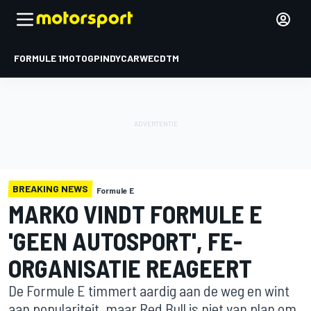
FORMULE 1
MOTOGP
INDYCAR
WEC
DTM
BREAKING NEWS
Formule E
MARKO VINDT FORMULE E
'GEEN AUTOSPORT', FE-
ORGANISATIE REAGEERT
De Formule E timmert aardig aan de weg en wint
aan populariteit, maar Red Bull is niet van plan om