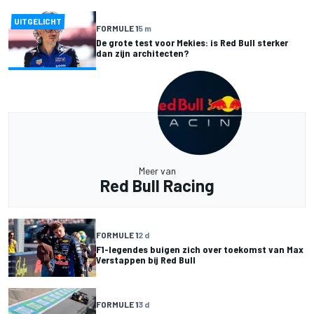
UITGELICHT
FORMULE 1
5 m
De grote test voor Mekies: is Red Bull sterker
dan zijn architecten?
Meer van
Red Bull Racing
FORMULE 1
2 d
F1-legendes buigen zich over toekomst van Max
Verstappen bij Red Bull
FORMULE 1
3 d