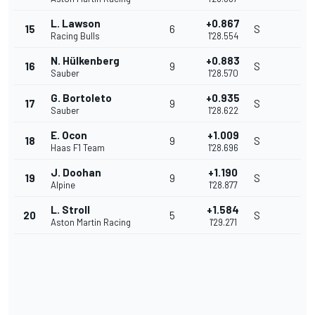
L. Lawson
+0.867
15
6
S
Racing Bulls
1'28.554
N. Hülkenberg
+0.883
16
9
S
Sauber
1'28.570
G. Bortoleto
+0.935
17
9
S
Sauber
1'28.622
E. Ocon
+1.009
18
9
S
Haas F1 Team
1'28.696
J. Doohan
+1.190
19
9
S
Alpine
1'28.877
L. Stroll
+1.584
20
5
S
Aston Martin Racing
1'29.271