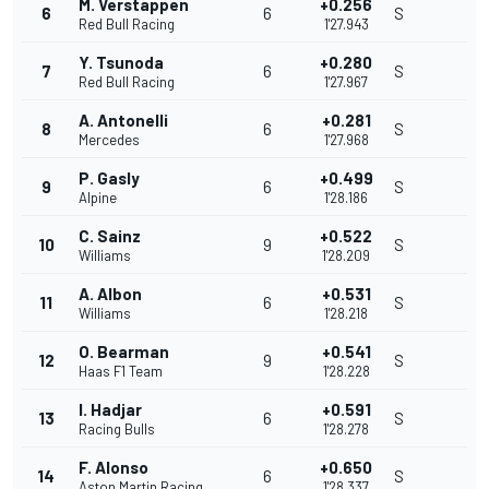
M. Verstappen
+0.256
6
6
S
Red Bull Racing
1'27.943
Y. Tsunoda
+0.280
7
6
S
Red Bull Racing
1'27.967
A. Antonelli
+0.281
8
6
S
Mercedes
1'27.968
P. Gasly
+0.499
9
6
S
Alpine
1'28.186
C. Sainz
+0.522
10
9
S
Williams
1'28.209
A. Albon
+0.531
11
6
S
Williams
1'28.218
O. Bearman
+0.541
12
9
S
Haas F1 Team
1'28.228
I. Hadjar
+0.591
13
6
S
Racing Bulls
1'28.278
F. Alonso
+0.650
14
6
S
Aston Martin Racing
1'28.337