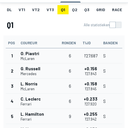
DL
VT1
VT2
VT3
Q1
Q2
Q3
GRID
RACE
Q1
Alle statistieken
POS
COUREUR
RONDEN
TIJD
BANDEN
O. Piastri
1
6
1'27.687
S
McLaren
G. Russell
+0.156
2
6
S
Mercedes
1'27.843
L. Norris
+0.158
3
6
S
McLaren
1'27.845
C. Leclerc
+0.233
4
6
S
Ferrari
1'27.920
L. Hamilton
+0.255
5
9
S
Ferrari
1'27.942