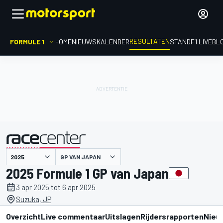
RESULTATEN
FORMULE 1
HOME
NIEUWS
KALENDER
STAND
F1 LIVEBL
GP VAN JAPAN
gepresenteerd door
2025 Formule 1 GP van Japan
3 apr 2025 tot 6 apr 2025
Suzuka, JP
Overzicht
Live commentaar
Uitslagen
Rijdersrapporten
Nieu