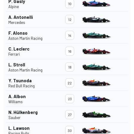
P. Gasly
10
Alpine
A. Antonelli
12
Mercedes
F. Alonso
14
Aston Martin Racing
C. Leclerc
16
Ferrari
L. Stroll
18
Aston Martin Racing
Y. Tsunoda
22
Red Bull Racing
A. Albon
23
Williams
N. Hülkenberg
27
Sauber
L. Lawson
30
Racing Bulls