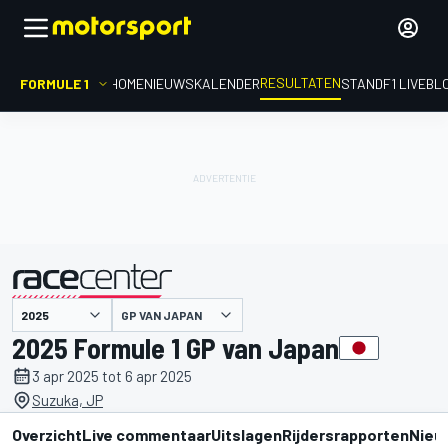
RESULTATEN
FORMULE 1
HOME
NIEUWS
KALENDER
STAND
F1 LIVEBL
GP VAN JAPAN
gepresenteerd door
2025 Formule 1 GP van Japan
3 apr 2025 tot 6 apr 2025
Suzuka, JP
Overzicht
Live commentaar
Uitslagen
Rijdersrapporten
Nieu