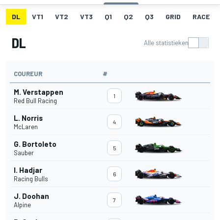
DL
VT1
VT2
VT3
Q1
Q2
Q3
GRID
RACE
DL
Alle statistieken
COUREUR
#
M. Verstappen
1
Red Bull Racing
L. Norris
4
McLaren
G. Bortoleto
5
Sauber
I. Hadjar
6
Racing Bulls
J. Doohan
7
Alpine