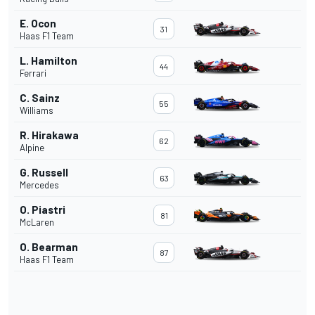
E. Ocon
31
Haas F1 Team
L. Hamilton
44
Ferrari
C. Sainz
55
Williams
R. Hirakawa
62
Alpine
G. Russell
63
Mercedes
O. Piastri
81
McLaren
O. Bearman
87
Haas F1 Team