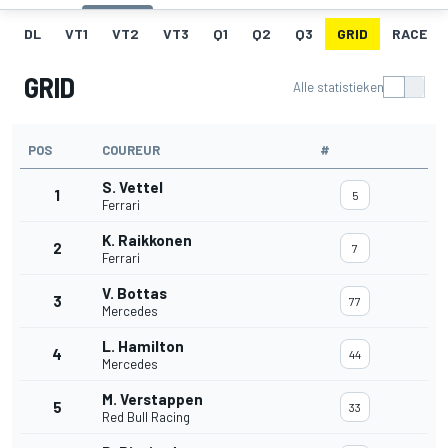
DL
VT1
VT2
VT3
Q1
Q2
Q3
GRID
RACE
GRID
Alle statistieken
POS
COUREUR
#
S. Vettel
1
5
Ferrari
K. Raikkonen
2
7
Ferrari
V. Bottas
3
77
Mercedes
L. Hamilton
4
44
Mercedes
M. Verstappen
5
33
Red Bull Racing