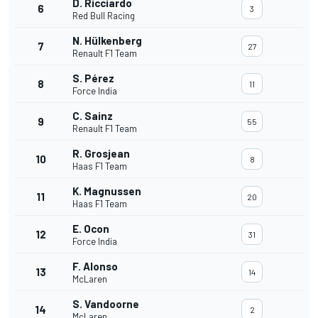
D. Ricciardo
6
3
Red Bull Racing
N. Hülkenberg
7
27
Renault F1 Team
S. Pérez
8
11
Force India
C. Sainz
9
55
Renault F1 Team
R. Grosjean
10
8
Haas F1 Team
K. Magnussen
11
20
Haas F1 Team
E. Ocon
12
31
Force India
F. Alonso
13
14
McLaren
S. Vandoorne
14
2
McLaren