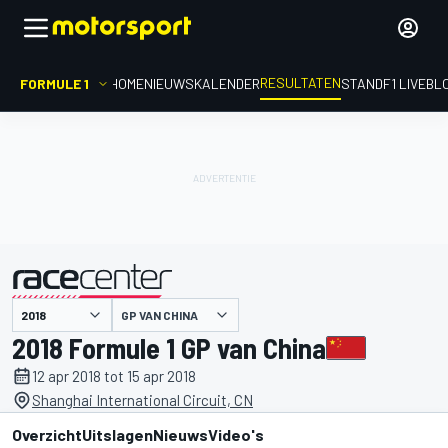
RESULTATEN
FORMULE 1
HOME
NIEUWS
KALENDER
STAND
F1 LIVEBL
GP VAN CHINA
gepresenteerd door
2018 Formule 1 GP van China
12 apr 2018 tot 15 apr 2018
Shanghai International Circuit, CN
Overzicht
Uitslagen
Nieuws
Video's