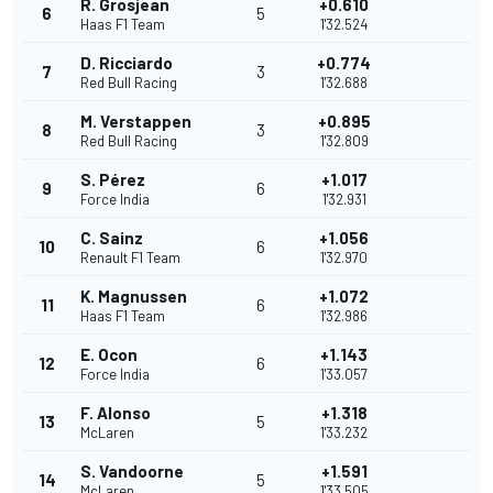
R. Grosjean
+0.610
6
5
Haas F1 Team
1'32.524
D. Ricciardo
+0.774
7
3
Red Bull Racing
1'32.688
M. Verstappen
+0.895
8
3
Red Bull Racing
1'32.809
S. Pérez
+1.017
9
6
Force India
1'32.931
C. Sainz
+1.056
10
6
Renault F1 Team
1'32.970
K. Magnussen
+1.072
11
6
Haas F1 Team
1'32.986
E. Ocon
+1.143
12
6
Force India
1'33.057
F. Alonso
+1.318
13
5
McLaren
1'33.232
S. Vandoorne
+1.591
14
5
McLaren
1'33.505