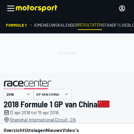
RESULTATEN
FORMULE 1
HOME
NIEUWS
KALENDER
STAND
F1 LIVEBL
GP VAN CHINA
gepresenteerd door
2018 Formule 1 GP van China
12 apr 2018 tot 15 apr 2018
Shanghai International Circuit, CN
Overzicht
Uitslagen
Nieuws
Video's