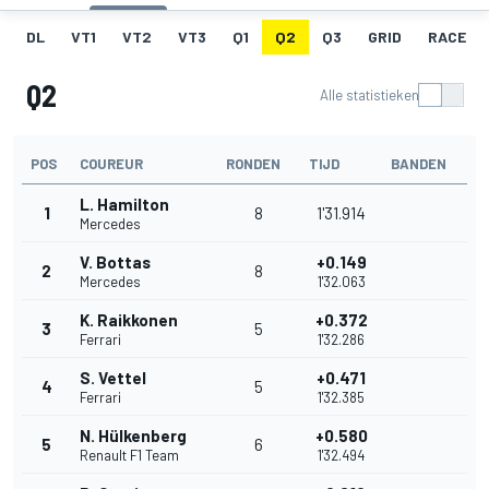
DL
VT1
VT2
VT3
Q1
Q2
Q3
GRID
RACE
Q2
Alle statistieken
POS
COUREUR
RONDEN
TIJD
BANDEN
L. Hamilton
1
8
1'31.914
Mercedes
V. Bottas
+0.149
2
8
Mercedes
1'32.063
K. Raikkonen
+0.372
3
5
Ferrari
1'32.286
S. Vettel
+0.471
4
5
Ferrari
1'32.385
N. Hülkenberg
+0.580
5
6
Renault F1 Team
1'32.494