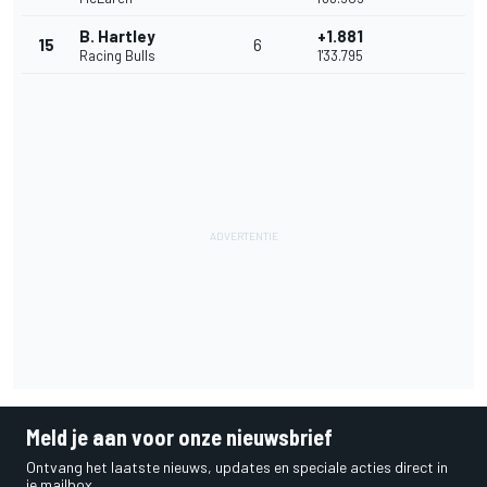
B. Hartley
+1.881
15
6
Racing Bulls
1'33.795
Meld je aan voor onze nieuwsbrief
Ontvang het laatste nieuws, updates en speciale acties direct in
je mailbox.