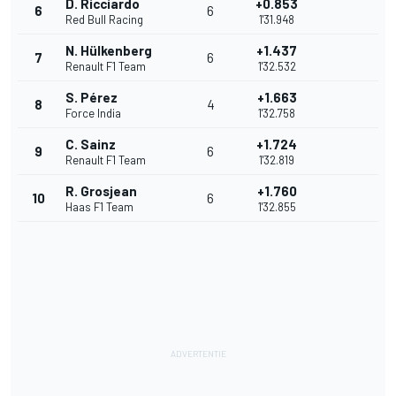
D. Ricciardo
+0.853
6
6
Red Bull Racing
1'31.948
N. Hülkenberg
+1.437
7
6
Renault F1 Team
1'32.532
S. Pérez
+1.663
8
4
Force India
1'32.758
C. Sainz
+1.724
9
6
Renault F1 Team
1'32.819
R. Grosjean
+1.760
10
6
Haas F1 Team
1'32.855