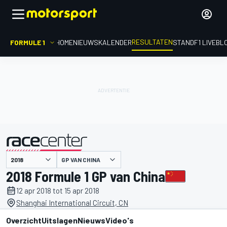
RESULTATEN
FORMULE 1
HOME
NIEUWS
KALENDER
STAND
F1 LIVEBL
GP VAN CHINA
gepresenteerd door
2018 Formule 1 GP van China
12 apr 2018 tot 15 apr 2018
Shanghai International Circuit, CN
Overzicht
Uitslagen
Nieuws
Video's