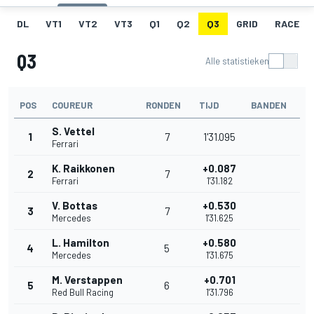
DL
VT1
VT2
VT3
Q1
Q2
Q3
GRID
RACE
Q3
Alle statistieken
POS
COUREUR
RONDEN
TIJD
BANDEN
S. Vettel
1
7
1'31.095
Ferrari
K. Raikkonen
+0.087
2
7
Ferrari
1'31.182
V. Bottas
+0.530
3
7
Mercedes
1'31.625
L. Hamilton
+0.580
4
5
Mercedes
1'31.675
M. Verstappen
+0.701
5
6
Red Bull Racing
1'31.796