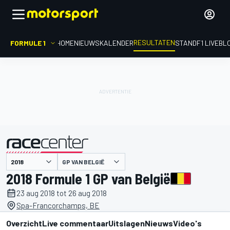
RESULTATEN
FORMULE 1
HOME
NIEUWS
KALENDER
STAND
F1 LIVEBL
GP VAN BELGIË
gepresenteerd door
2018 Formule 1 GP van België
23 aug 2018 tot 26 aug 2018
Spa-Francorchamps, BE
Overzicht
Live commentaar
Uitslagen
Nieuws
Video's