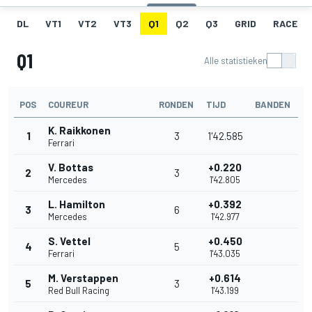
DL
VT1
VT2
VT3
Q1
Q2
Q3
GRID
RACE
Q1
Alle statistieken
POS
COUREUR
RONDEN
TIJD
BANDEN
K. Raikkonen
1
3
1'42.585
Ferrari
V. Bottas
+0.220
2
3
Mercedes
1'42.805
L. Hamilton
+0.392
3
6
Mercedes
1'42.977
S. Vettel
+0.450
4
5
Ferrari
1'43.035
M. Verstappen
+0.614
5
3
Red Bull Racing
1'43.199