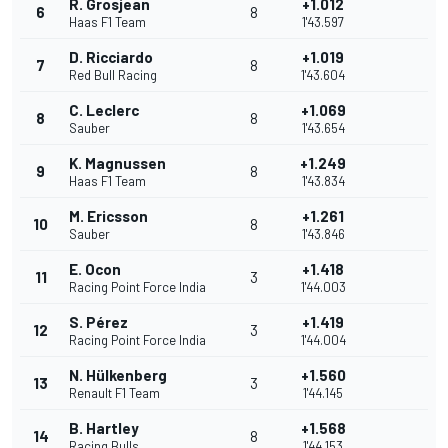
R. Grosjean
+1.012
6
8
Haas F1 Team
1'43.597
D. Ricciardo
+1.019
7
8
Red Bull Racing
1'43.604
C. Leclerc
+1.069
8
8
Sauber
1'43.654
K. Magnussen
+1.249
9
8
Haas F1 Team
1'43.834
M. Ericsson
+1.261
10
8
Sauber
1'43.846
E. Ocon
+1.418
11
3
Racing Point Force India
1'44.003
S. Pérez
+1.419
12
3
Racing Point Force India
1'44.004
N. Hülkenberg
+1.560
13
3
Renault F1 Team
1'44.145
B. Hartley
+1.568
14
8
Racing Bulls
1'44.153