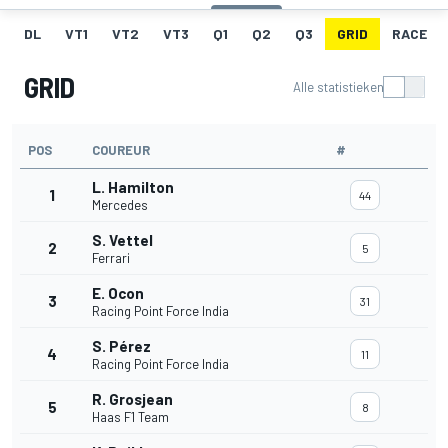
DL
VT1
VT2
VT3
Q1
Q2
Q3
GRID
RACE
GRID
Alle statistieken
POS
COUREUR
#
L. Hamilton
1
44
Mercedes
S. Vettel
2
5
Ferrari
E. Ocon
3
31
Racing Point Force India
S. Pérez
4
11
Racing Point Force India
R. Grosjean
5
8
Haas F1 Team