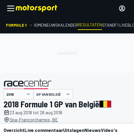
RESULTATEN
FORMULE 1
HOME
NIEUWS
KALENDER
STAND
F1 LIVEBL
GP VAN BELGIË
gepresenteerd door
2018 Formule 1 GP van België
23 aug 2018 tot 26 aug 2018
Spa-Francorchamps, BE
Overzicht
Live commentaar
Uitslagen
Nieuws
Video's