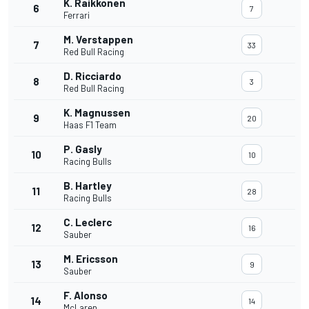
K. Raikkonen
6
7
Ferrari
M. Verstappen
7
33
Red Bull Racing
D. Ricciardo
8
3
Red Bull Racing
K. Magnussen
9
20
Haas F1 Team
P. Gasly
10
10
Racing Bulls
B. Hartley
11
28
Racing Bulls
C. Leclerc
12
16
Sauber
M. Ericsson
13
9
Sauber
F. Alonso
14
14
McLaren