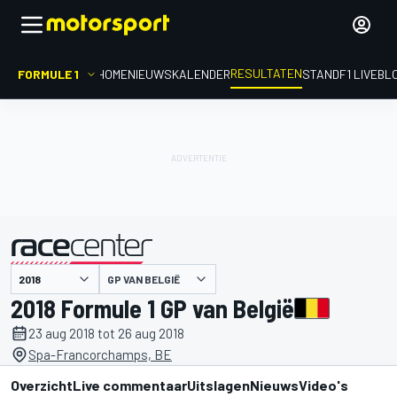
RESULTATEN
FORMULE 1
HOME
NIEUWS
KALENDER
STAND
F1 LIVEBL
GP VAN BELGIË
gepresenteerd door
2018 Formule 1 GP van België
23 aug 2018 tot 26 aug 2018
Spa-Francorchamps, BE
Overzicht
Live commentaar
Uitslagen
Nieuws
Video's