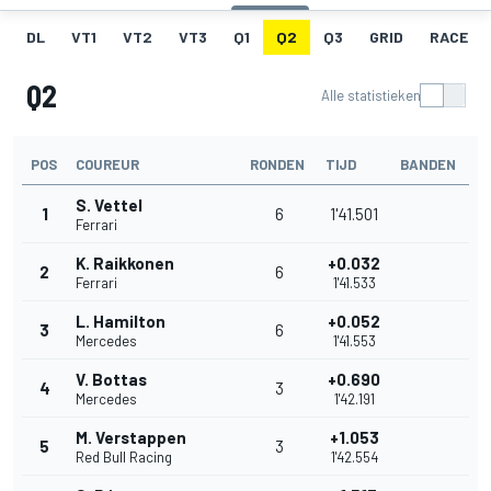
DL
VT1
VT2
VT3
Q1
Q2
Q3
GRID
RACE
Q2
Alle statistieken
POS
COUREUR
RONDEN
TIJD
BANDEN
S. Vettel
1
6
1'41.501
Ferrari
K. Raikkonen
+0.032
2
6
Ferrari
1'41.533
L. Hamilton
+0.052
3
6
Mercedes
1'41.553
V. Bottas
+0.690
4
3
Mercedes
1'42.191
M. Verstappen
+1.053
5
3
Red Bull Racing
1'42.554