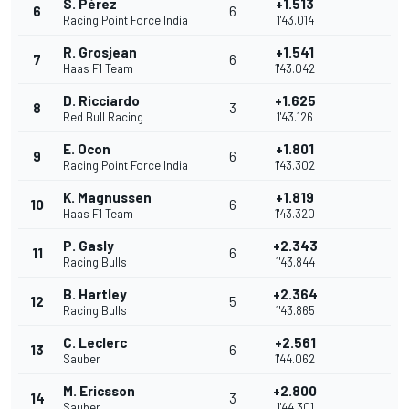
S. Pérez
+1.513
6
6
Racing Point Force India
1'43.014
R. Grosjean
+1.541
7
6
Haas F1 Team
1'43.042
D. Ricciardo
+1.625
8
3
Red Bull Racing
1'43.126
E. Ocon
+1.801
9
6
Racing Point Force India
1'43.302
K. Magnussen
+1.819
10
6
Haas F1 Team
1'43.320
P. Gasly
+2.343
11
6
Racing Bulls
1'43.844
B. Hartley
+2.364
12
5
Racing Bulls
1'43.865
C. Leclerc
+2.561
13
6
Sauber
1'44.062
M. Ericsson
+2.800
14
3
Sauber
1'44.301