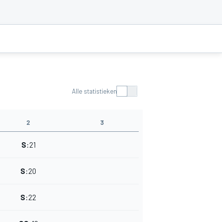
Alle statistieken
2
3
S
:
21
S
:
20
S
:
22