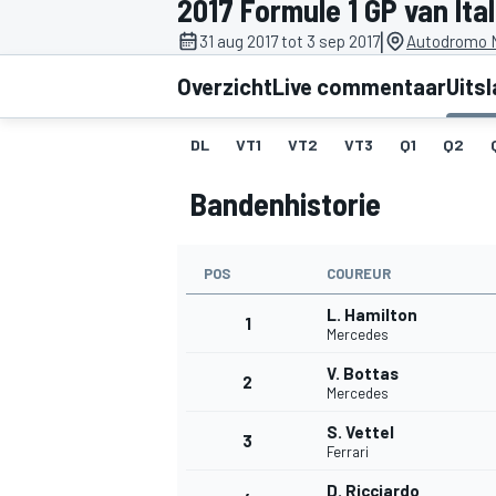
2017 Formule 1 GP van Ital
|
31 aug 2017 tot 3 sep 2017
Autodromo N
Overzicht
Live commentaar
Uits
DL
VT1
VT2
VT3
Q1
Q2
Bandenhistorie
MOTOGP
POS
COUREUR
L. Hamilton
1
Mercedes
V. Bottas
2
Mercedes
S. Vettel
3
Ferrari
D. Ricciardo