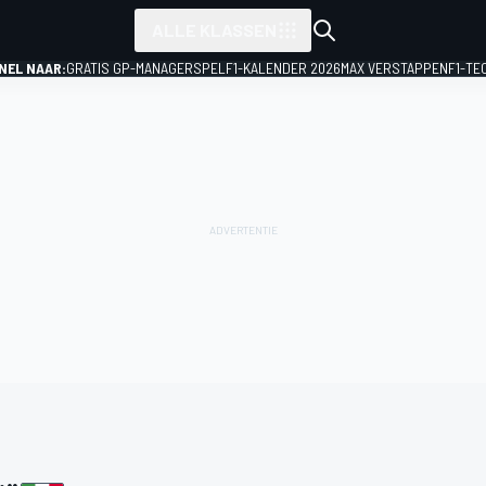
ALLE KLASSEN
NEL NAAR:
GRATIS GP-MANAGERSPEL
F1-KALENDER 2026
MAX VERSTAPPEN
F1-TE