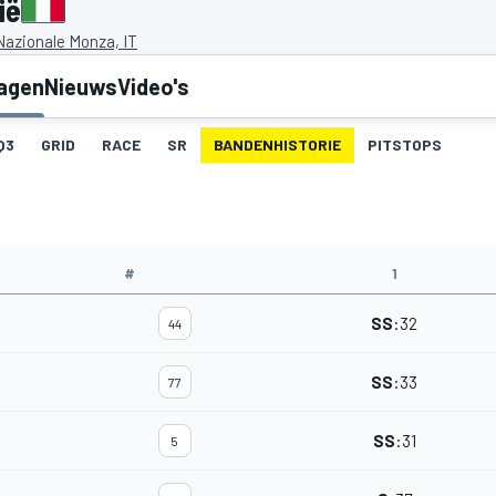
ië
azionale Monza, IT
lagen
Nieuws
Video's
Q3
GRID
RACE
SR
BANDENHISTORIE
PITSTOPS
#
1
SS
:
32
44
SS
:
33
77
SS
:
31
5