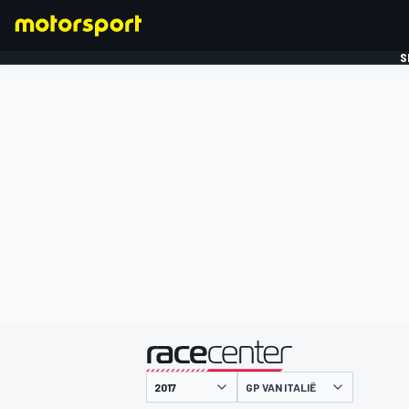
S
FORMULE 1
gepresenteerd door
GP VAN ITALIË