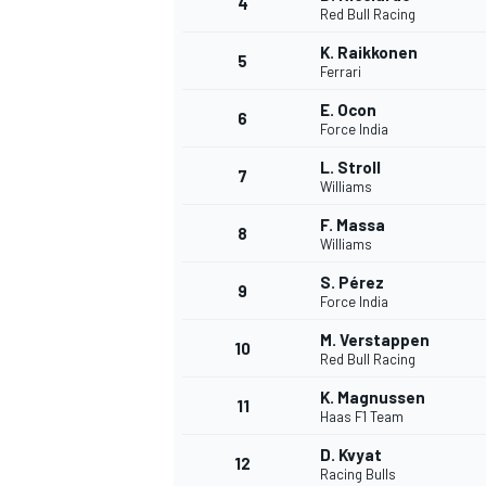
4
Red Bull Racing
K. Raikkonen
5
Ferrari
INDYCAR
E. Ocon
6
Force India
L. Stroll
7
Williams
F. Massa
8
Williams
S. Pérez
9
Force India
M. Verstappen
10
Red Bull Racing
K. Magnussen
11
WEC
DTM
Haas F1 Team
D. Kvyat
12
Racing Bulls