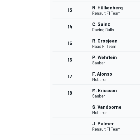
N. Hülkenberg
13
Renault F1 Team
C. Sainz
14
Racing Bulls
R. Grosjean
15
Haas F1 Team
P. Wehrlein
16
Sauber
F. Alonso
17
McLaren
M. Ericsson
18
Sauber
S. Vandoorne
McLaren
J. Palmer
Renault F1 Team