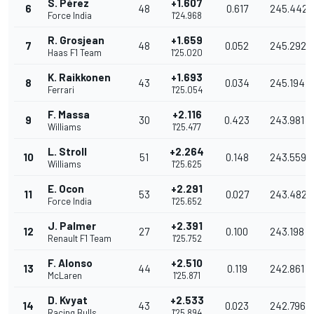
S. Pérez
+1.607
6
48
0.617
245.442
Force India
1'24.968
R. Grosjean
+1.659
7
48
0.052
245.292
Haas F1 Team
1'25.020
K. Raikkonen
+1.693
8
43
0.034
245.194
Ferrari
1'25.054
F. Massa
+2.116
9
30
0.423
243.981
Williams
1'25.477
L. Stroll
+2.264
10
51
0.148
243.559
Williams
1'25.625
E. Ocon
+2.291
11
53
0.027
243.482
Force India
1'25.652
J. Palmer
+2.391
12
27
0.100
243.198
Renault F1 Team
1'25.752
F. Alonso
+2.510
13
44
0.119
242.861
McLaren
1'25.871
D. Kvyat
+2.533
14
43
0.023
242.796
Racing Bulls
1'25.894