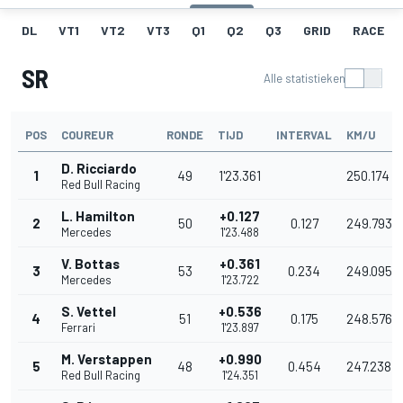
DL
VT1
VT2
VT3
Q1
Q2
Q3
GRID
RACE
SR
Alle statistieken
POS
COUREUR
RONDE
TIJD
INTERVAL
KM/U
D. Ricciardo
1
49
1'23.361
250.174
Red Bull Racing
L. Hamilton
+0.127
2
50
0.127
249.793
Mercedes
1'23.488
V. Bottas
+0.361
3
53
0.234
249.095
Mercedes
1'23.722
S. Vettel
+0.536
4
51
0.175
248.576
Ferrari
1'23.897
M. Verstappen
+0.990
5
48
0.454
247.238
Red Bull Racing
1'24.351