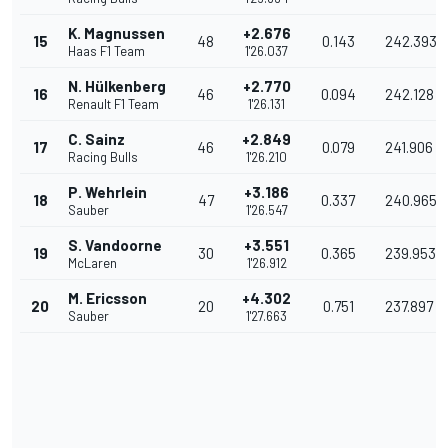
K. Magnussen
+2.676
15
48
0.143
242.393
Haas F1 Team
1'26.037
N. Hülkenberg
+2.770
16
46
0.094
242.128
Renault F1 Team
1'26.131
C. Sainz
+2.849
17
46
0.079
241.906
Racing Bulls
1'26.210
P. Wehrlein
+3.186
18
47
0.337
240.965
Sauber
1'26.547
S. Vandoorne
+3.551
19
30
0.365
239.953
McLaren
1'26.912
M. Ericsson
+4.302
20
20
0.751
237.897
Sauber
1'27.663