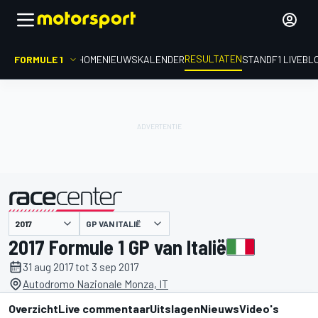
RESULTATEN
FORMULE 1
HOME
NIEUWS
KALENDER
STAND
F1 LIVEBL
GP VAN ITALIË
gepresenteerd door
2017 Formule 1 GP van Italië
31 aug 2017 tot 3 sep 2017
Autodromo Nazionale Monza, IT
Overzicht
Live commentaar
Uitslagen
Nieuws
Video's