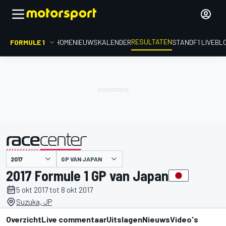
RESULTATEN
FORMULE 1
HOME
NIEUWS
KALENDER
STAND
F1 LIVEBL
GP VAN JAPAN
gepresenteerd door
2017 Formule 1 GP van Japan
5 okt 2017 tot 8 okt 2017
Suzuka, JP
Overzicht
Live commentaar
Uitslagen
Nieuws
Video's