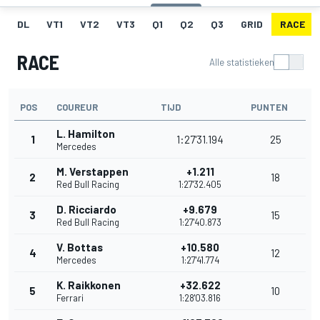
DL
VT1
VT2
VT3
Q1
Q2
Q3
GRID
RACE
RACE
Alle statistieken
POS
COUREUR
TIJD
PUNTEN
L. Hamilton
1
1:27'31.194
25
Mercedes
M. Verstappen
+1.211
2
18
Red Bull Racing
1:27'32.405
D. Ricciardo
+9.679
3
15
Red Bull Racing
1:27'40.873
V. Bottas
+10.580
4
12
Mercedes
1:27'41.774
K. Raikkonen
+32.622
5
10
Ferrari
1:28'03.816