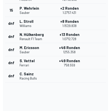
P. Wehrlein
+2 Ronden
15
Sauber
1:27'57.431
L. Stroll
+8 Ronden
dnf
Williams
1:15'29.838
N. Hülkenberg
+13 Ronden
dnf
Renault F1 Team
1:07'12.728
M. Ericsson
+46 Ronden
dnf
Sauber
12'55.358
S. Vettel
+49 Ronden
dnf
Ferrari
7'58.559
C. Sainz
dnf
Racing Bulls