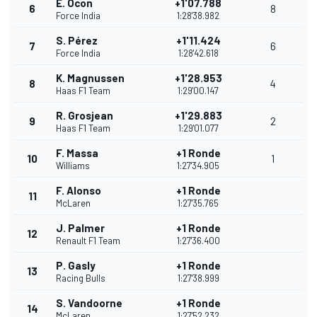
E. Ocon
+1'07.788
6
8
Force India
1:28'38.982
S. Pérez
+1'11.424
7
6
Force India
1:28'42.618
K. Magnussen
+1'28.953
8
4
Haas F1 Team
1:29'00.147
R. Grosjean
+1'29.883
9
2
Haas F1 Team
1:29'01.077
F. Massa
+1 Ronde
10
1
Williams
1:27'34.905
F. Alonso
+1 Ronde
11
McLaren
1:27'35.765
J. Palmer
+1 Ronde
12
Renault F1 Team
1:27'36.400
P. Gasly
+1 Ronde
13
Racing Bulls
1:27'38.999
S. Vandoorne
+1 Ronde
14
McLaren
1:27'52.232