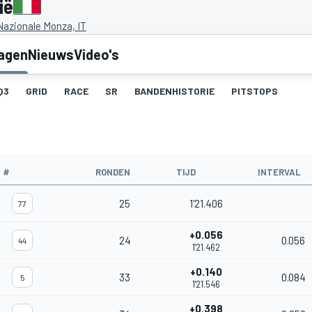
ië
azionale Monza, IT
lagen
Nieuws
Video's
Q3
GRID
RACE
SR
BANDENHISTORIE
PITSTOPS
#
RONDEN
TIJD
INTERVAL
25
1'21.406
77
+0.056
24
0.056
44
1'21.462
+0.140
33
0.084
5
1'21.546
+0.398