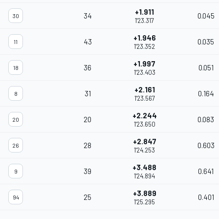
+1.911
34
0.045
30
1'23.317
+1.946
43
0.035
11
1'23.352
+1.997
36
0.051
18
1'23.403
+2.161
31
0.164
8
1'23.567
+2.244
20
0.083
20
1'23.650
+2.847
28
0.603
26
1'24.253
+3.488
39
0.641
9
1'24.894
+3.889
25
0.401
94
1'25.295