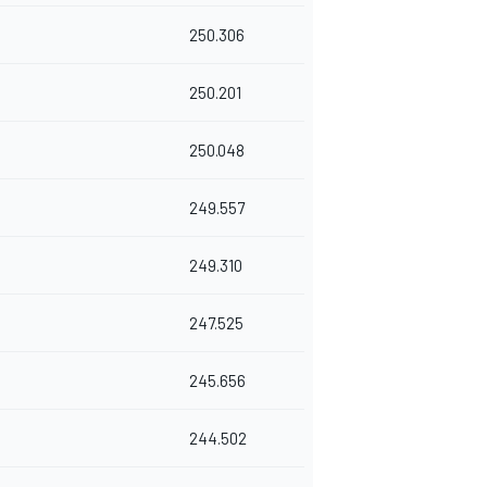
250.306
250.201
250.048
249.557
249.310
247.525
245.656
244.502