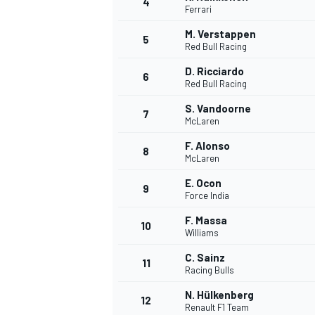
4
Ferrari
M. Verstappen
5
Red Bull Racing
INDYCAR
D. Ricciardo
6
Red Bull Racing
S. Vandoorne
7
McLaren
F. Alonso
8
McLaren
E. Ocon
9
Force India
F. Massa
10
Williams
C. Sainz
11
WEC
DTM
Racing Bulls
N. Hülkenberg
12
Renault F1 Team