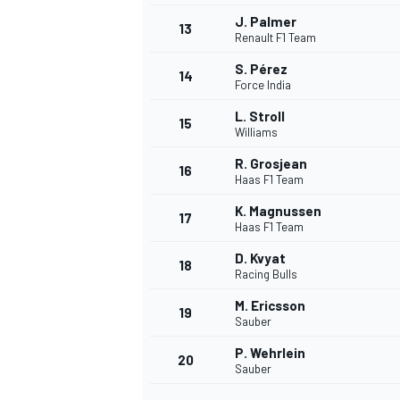
J. Palmer
13
Renault F1 Team
S. Pérez
14
Force India
L. Stroll
15
Williams
R. Grosjean
16
Haas F1 Team
K. Magnussen
17
Haas F1 Team
D. Kvyat
18
Racing Bulls
M. Ericsson
19
Sauber
P. Wehrlein
20
Sauber