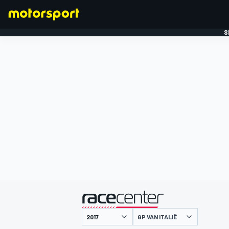
S
FORMULE 1
gepresenteerd door
GP VAN ITALIË