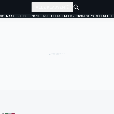
ALLE KLASSEN
NEL NAAR:
GRATIS GP-MANAGERSPEL
F1-KALENDER 2026
MAX VERSTAPPEN
F1-TE