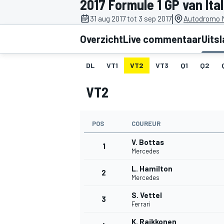
2017 Formule 1 GP van Ital
|
31 aug 2017 tot 3 sep 2017
Autodromo N
Overzicht
Live commentaar
Uits
DL
VT1
VT2
VT3
Q1
Q2
VT2
MOTOGP
POS
COUREUR
V. Bottas
1
Mercedes
L. Hamilton
2
Mercedes
S. Vettel
3
Ferrari
K. Raikkonen