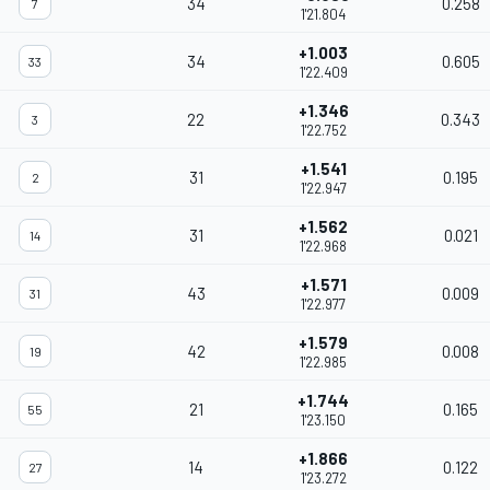
34
0.258
7
1'21.804
+1.003
34
0.605
33
1'22.409
+1.346
22
0.343
3
1'22.752
+1.541
31
0.195
2
1'22.947
+1.562
31
0.021
14
1'22.968
+1.571
43
0.009
31
1'22.977
+1.579
42
0.008
19
1'22.985
+1.744
21
0.165
55
1'23.150
+1.866
14
0.122
27
1'23.272