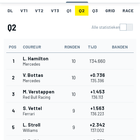
DL
VT1
VT2
VT3
Q1
Q2
Q3
GRID
RACE
Q2
Alle statistieken
POS
COUREUR
RONDEN
TIJD
BANDEN
L. Hamilton
1
10
1'34.660
Mercedes
V. Bottas
+0.736
2
10
Mercedes
1'35.396
M. Verstappen
+1.453
3
10
Red Bull Racing
1'36.113
S. Vettel
+1.563
4
9
Ferrari
1'36.223
L. Stroll
+2.342
5
9
Williams
1'37.002