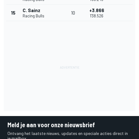
C. Sainz
+3.866
15
10
Racing Bulls
1'38.526
Meld je aan voor onze nieuwsbrief
Ontvang het laatste nieuws, updates en speciale acties direct in
je mailbox.