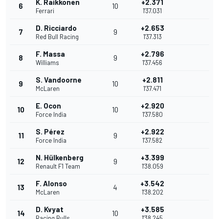
K. Raikkonen
+2.371
6
10
Ferrari
1'37.031
D. Ricciardo
+2.653
7
9
Red Bull Racing
1'37.313
F. Massa
+2.796
8
9
Williams
1'37.456
S. Vandoorne
+2.811
9
10
McLaren
1'37.471
E. Ocon
+2.920
10
10
Force India
1'37.580
S. Pérez
+2.922
11
9
Force India
1'37.582
N. Hülkenberg
+3.399
12
9
Renault F1 Team
1'38.059
F. Alonso
+3.542
13
4
McLaren
1'38.202
D. Kvyat
+3.585
14
10
Racing Bulls
1'38.245