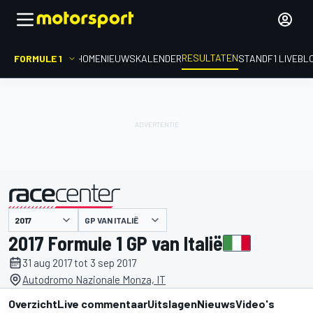
RESULTATEN
FORMULE 1
HOME
NIEUWS
KALENDER
STAND
F1 LIVEBL
GP VAN ITALIË
gepresenteerd door
2017 Formule 1 GP van Italië
31 aug 2017 tot 3 sep 2017
Autodromo Nazionale Monza, IT
Overzicht
Live commentaar
Uitslagen
Nieuws
Video's