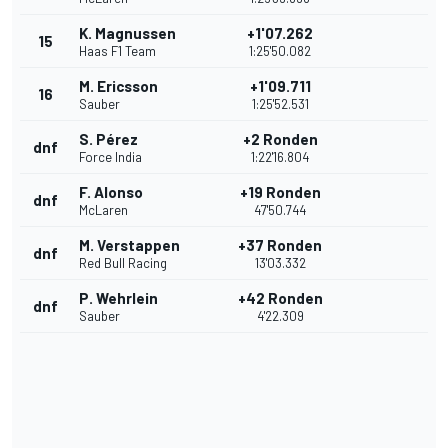
K. Magnussen
+1'07.262
15
Haas F1 Team
1:25'50.082
M. Ericsson
+1'09.711
16
Sauber
1:25'52.531
S. Pérez
+2 Ronden
dnf
Force India
1:22'16.804
F. Alonso
+19 Ronden
dnf
McLaren
47'50.744
M. Verstappen
+37 Ronden
dnf
Red Bull Racing
13'03.332
P. Wehrlein
+42 Ronden
dnf
Sauber
4'22.309