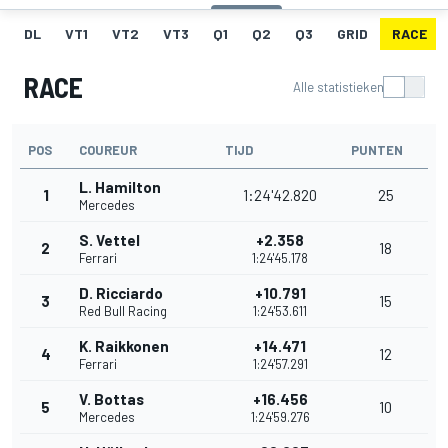
DL
VT1
VT2
VT3
Q1
Q2
Q3
GRID
RACE
RACE
Alle statistieken
POS
COUREUR
TIJD
PUNTEN
L. Hamilton
1
1:24'42.820
25
Mercedes
S. Vettel
+2.358
2
18
Ferrari
1:24'45.178
D. Ricciardo
+10.791
3
15
Red Bull Racing
1:24'53.611
K. Raikkonen
+14.471
4
12
Ferrari
1:24'57.291
V. Bottas
+16.456
5
10
Mercedes
1:24'59.276