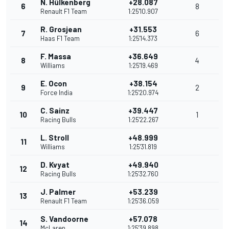
N. Hülkenberg
+28.087
6
8
Renault F1 Team
1:25'10.907
R. Grosjean
+31.553
7
6
Haas F1 Team
1:25'14.373
F. Massa
+36.649
8
4
Williams
1:25'19.469
E. Ocon
+38.154
9
2
Force India
1:25'20.974
C. Sainz
+39.447
10
1
Racing Bulls
1:25'22.267
L. Stroll
+48.999
11
Williams
1:25'31.819
D. Kvyat
+49.940
12
Racing Bulls
1:25'32.760
J. Palmer
+53.239
13
Renault F1 Team
1:25'36.059
S. Vandoorne
+57.078
14
McLaren
1:25'39.898