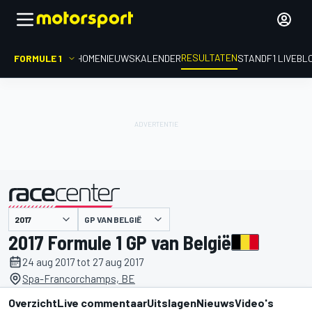
RESULTATEN
FORMULE 1
HOME
NIEUWS
KALENDER
STAND
F1 LIVEBL
GP VAN BELGIË
gepresenteerd door
2017 Formule 1 GP van België
24 aug 2017 tot 27 aug 2017
Spa-Francorchamps, BE
Overzicht
Live commentaar
Uitslagen
Nieuws
Video's