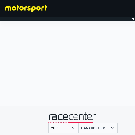
S
FORMULE 1
gepresenteerd door
CANADESE GP