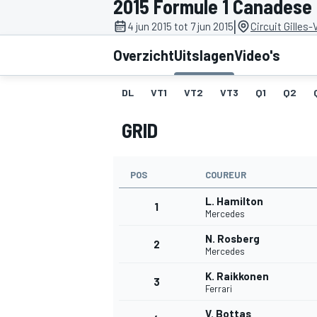
2015 Formule 1 Canadese
|
4 jun 2015 tot 7 jun 2015
Circuit Gilles-
Overzicht
Uitslagen
Video's
DL
VT1
VT2
VT3
Q1
Q2
GRID
MOTOGP
POS
COUREUR
L. Hamilton
1
Mercedes
N. Rosberg
2
Mercedes
K. Raikkonen
3
Ferrari
V. Bottas