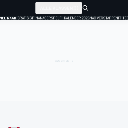
ALLE KLASSEN
NEL NAAR:
GRATIS GP-MANAGERSPEL
F1-KALENDER 2026
MAX VERSTAPPEN
F1-TE