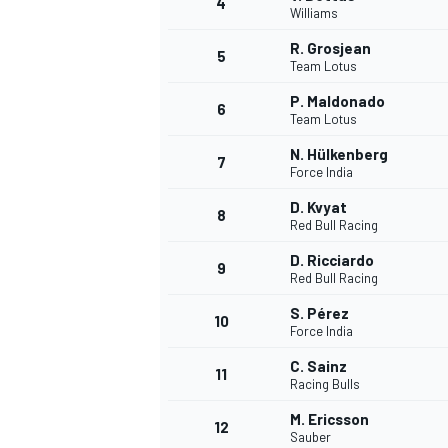
4
Williams
R. Grosjean
5
Team Lotus
INDYCAR
P. Maldonado
6
Team Lotus
N. Hülkenberg
7
Force India
D. Kvyat
8
Red Bull Racing
D. Ricciardo
9
Red Bull Racing
S. Pérez
10
Force India
C. Sainz
11
WEC
DTM
Racing Bulls
M. Ericsson
12
Sauber