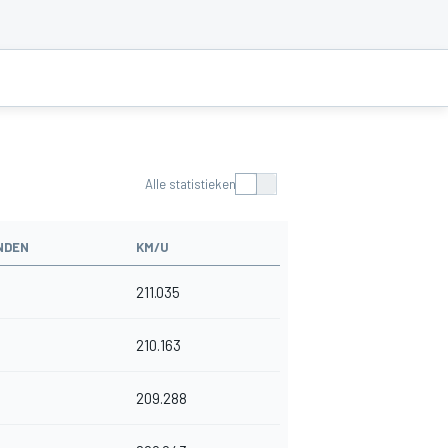
Alle statistieken
NDEN
KM/U
211.035
210.163
209.288