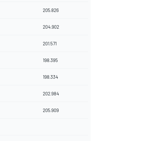
205.826
204.902
201.571
198.395
198.334
202.984
205.909