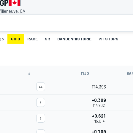
 GP
Villeneuve, CA
Q3
GRID
RACE
SR
BANDENHISTORIE
PITSTOPS
#
TIJD
BA
1'14.393
44
+0.309
6
1'14.702
+0.621
7
1'15.014
+0.709