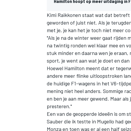
Hamilton hoopt op meer uitdaging in F
Kimi Raikkonen
staat wat dat betreft c
geworden of juist niet. Als je terugde
met je, je kan het je toch niet meer c
"Als je na de winter weer gaat rijden 
na twintig ronden wel klaar mee en voe
stuk minder en daarna wen je eraan, n
sport, je went aan wat je doet en dan 
Hoewel Hamilton meent dat er tegenwo
andere meer flinke uitloopstroken lang
de huidige F1-wagens in het V6-tijdper
mening niet heel anders. Sommige race
en ben je aan meer gewend. Maar als je 
presteren."
Een van de geopperde ideeën is om st
Sauber die ik testte in Mugello had g
Monza en toen was er al een half seiz