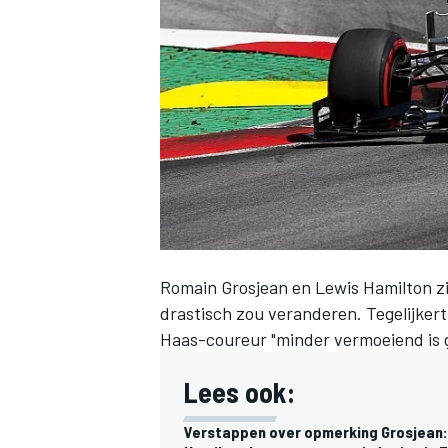
INDYCAR
Romain Grosjean
en
Lewis Hamilton
zi
drastisch zou veranderen. Tegelijkert
Haas-coureur
"minder vermoeiend is
WEC
DTM
Lees ook:
Verstappen over opmerking Grosjean: