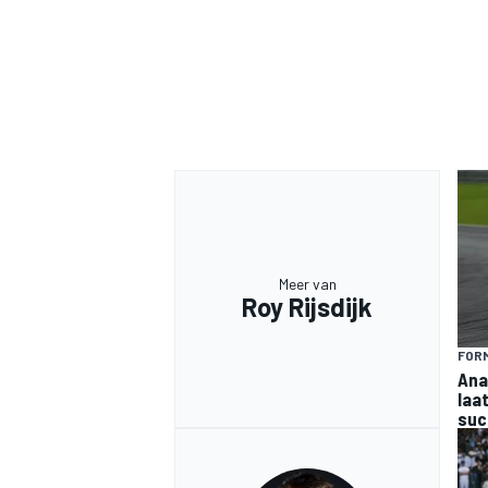
Meer van
Roy Rijsdijk
FORM
Ana
laa
suc