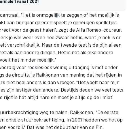
ormule 1 vanaf 2021
entraal. "Het is onmogelijk te zeggen of het moeilijk is
nkt aan tien jaar geleden speelt je geheugen spelletjes
orrect voor de geest halen", zegt de Alfa Romeo-coureur.
merk je wel weer even hoe zwaar het is, want je nek is er
lt verschrikkelijk. Maar de tweede test is de pijn al een
et als aan andere dingen. Het is net als elke andere
voelt het minder moeilijk."
ordig voor rookies ook weinig uitdaging is met onder
s de circuits, is Raikkonen van mening dat het rijden in
k niet heel anders is dan vroeger. "Het voelt naar mijn
s zijn lastiger dan andere. Destijds deden we veel tests
rijdt is het altijd hard en moet je altijd op de limiet
uurbekrachtiging weg te halen. Raikkonen: "De eerste
een enkele stuurbekrachtiging. In 2001 hadden we het op
oen voorbij." Dat was het debuutjaar van de Fin.