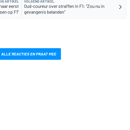
IG ARTIKEL
VOLGEND ARTIKEL
maar eerst
Oud-coureur over straffen in F1: "Zou nu in
sen op F1”
gevangenis belanden"
 ALLE REACTIES EN PRAAT MEE