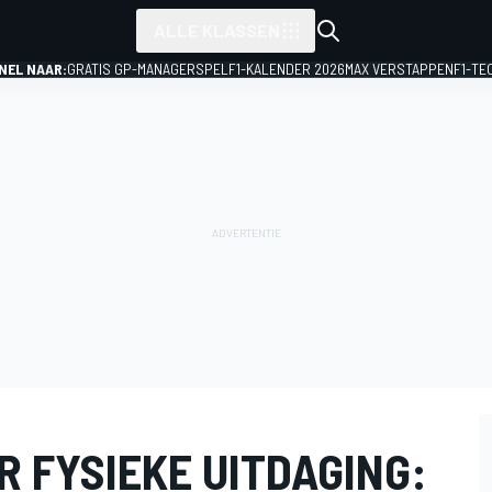
ALLE KLASSEN
NEL NAAR:
GRATIS GP-MANAGERSPEL
F1-KALENDER 2026
MAX VERSTAPPEN
F1-TE
 FYSIEKE UITDAGING: