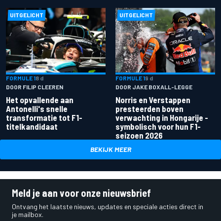
UITGELICHT
UITGELICHT
FORMULE 1
8 d
FORMULE 1
9 d
DOOR FILIP CLEEREN
DOOR JAKE BOXALL-LEGGE
Het opvallende aan
Norris en Verstappen
Antonelli's snelle
presteerden boven
transformatie tot F1-
verwachting in Hongarije -
titelkandidaat
symbolisch voor hun F1-
seizoen 2026
BEKIJK MEER
Meld je aan voor onze nieuwsbrief
Ontvang het laatste nieuws, updates en speciale acties direct in
je mailbox.