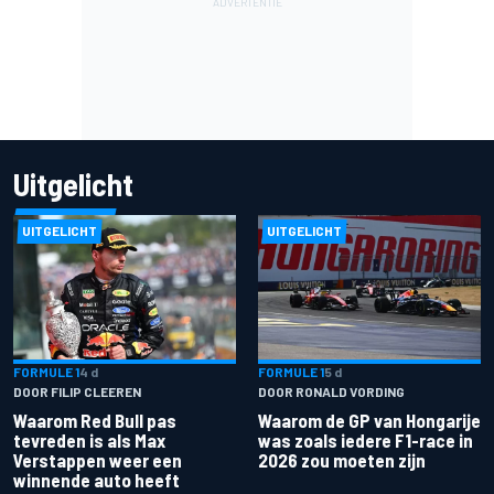
Uitgelicht
UITGELICHT
UITGELICHT
FORMULE 1
4 d
FORMULE 1
5 d
DOOR FILIP CLEEREN
DOOR RONALD VORDING
Waarom Red Bull pas
Waarom de GP van Hongarije
tevreden is als Max
was zoals iedere F1-race in
Verstappen weer een
2026 zou moeten zijn
winnende auto heeft