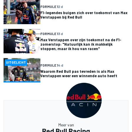
FORMULE 1
2 d
F1-legendes buigen zich over toekomst van Max
Verstappen bij Red Bull
FORMULE 1
3 d
Max Verstappen over zijn toekomst na de F1-
zomerstop: "Natuurlijk kan ik makkelijk
stoppen, maar ik hou van racen"
UITGELICHT
FORMULE 1
4 d
Waarom Red Bull pas tevreden is als Max
Verstappen weer een winnende auto heeft
Meer van
Red Bull Racing