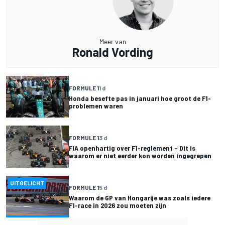
Meer van
Ronald Vording
FORMULE 1
1 d
Honda besefte pas in januari hoe groot de F1-
problemen waren
FORMULE 1
3 d
FIA openhartig over F1-reglement – Dit is
waarom er niet eerder kon worden ingegrepen
UITGELICHT
FORMULE 1
5 d
Waarom de GP van Hongarije was zoals iedere
F1-race in 2026 zou moeten zijn