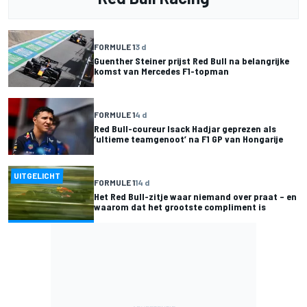
FORMULE 1
3 d
Guenther Steiner prijst Red Bull na belangrijke
komst van Mercedes F1-topman
FORMULE 1
4 d
Red Bull-coureur Isack Hadjar geprezen als
‘ultieme teamgenoot’ na F1 GP van Hongarije
UITGELICHT
FORMULE 1
14 d
Het Red Bull-zitje waar niemand over praat – en
waarom dat het grootste compliment is