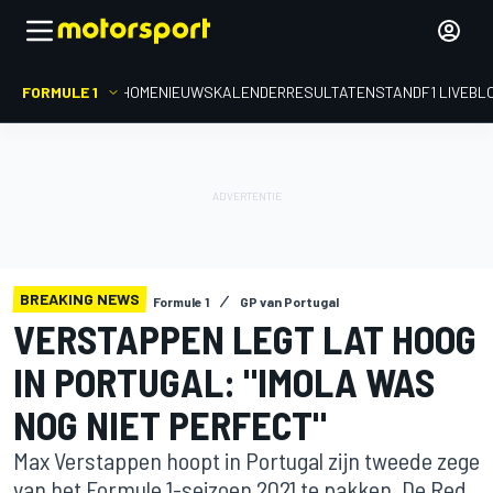
FORMULE 1
HOME
NIEUWS
KALENDER
RESULTATEN
STAND
F1 LIVEBL
BREAKING NEWS
Formule 1
GP van Portugal
VERSTAPPEN LEGT LAT HOOG
IN PORTUGAL: "IMOLA WAS
NOG NIET PERFECT"
Max Verstappen hoopt in Portugal zijn tweede zege
van het Formule 1-seizoen 2021 te pakken. De Red