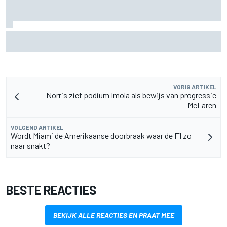
Aston Martin onthult nieuwe limited-edition Glenfiddich-
whisky
VORIG ARTIKEL
Norris ziet podium Imola als bewijs van progressie
McLaren
VOLGEND ARTIKEL
Wordt Miami de Amerikaanse doorbraak waar de F1 zo
naar snakt?
BESTE REACTIES
BEKIJK ALLE REACTIES EN PRAAT MEE