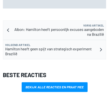
Pedro Acosta houdt hoop op eerste MotoGP-zege met KTM
VORIG ARTIKEL
Albon: Hamilton heeft persoonlijk excuses aangeboden
na Brazilië
VOLGEND ARTIKEL
Hamilton heeft geen spijt van strategisch experiment
Brazilië
BESTE REACTIES
BEKIJK ALLE REACTIES EN PRAAT MEE