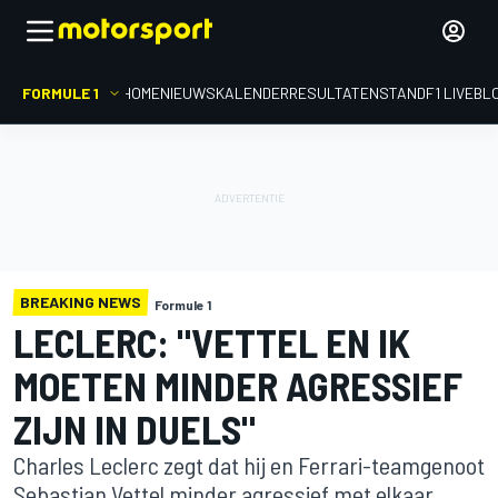
FORMULE 1
HOME
NIEUWS
KALENDER
RESULTATEN
STAND
F1 LIVEBL
BREAKING NEWS
Formule 1
LECLERC: "VETTEL EN IK
MOETEN MINDER AGRESSIEF
ZIJN IN DUELS"
Charles Leclerc zegt dat hij en Ferrari-teamgenoot
Sebastian Vettel minder agressief met elkaar