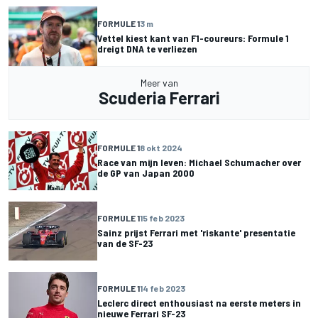
FORMULE 1
3 m
Vettel kiest kant van F1-coureurs: Formule 1
dreigt DNA te verliezen
Meer van
Scuderia Ferrari
FORMULE 1
8 okt 2024
Race van mijn leven: Michael Schumacher over
de GP van Japan 2000
FORMULE 1
15 feb 2023
Sainz prijst Ferrari met 'riskante' presentatie
van de SF-23
FORMULE 1
14 feb 2023
Leclerc direct enthousiast na eerste meters in
nieuwe Ferrari SF-23