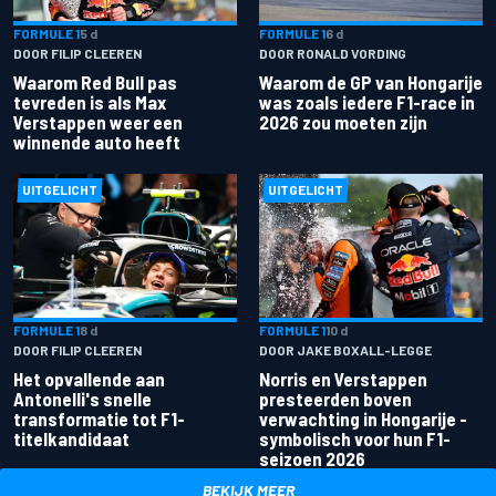
FORMULE 1
5 d
FORMULE 1
6 d
DOOR FILIP CLEEREN
DOOR RONALD VORDING
Waarom Red Bull pas
Waarom de GP van Hongarije
tevreden is als Max
was zoals iedere F1-race in
Verstappen weer een
2026 zou moeten zijn
winnende auto heeft
UITGELICHT
UITGELICHT
FORMULE 1
8 d
FORMULE 1
10 d
DOOR FILIP CLEEREN
DOOR JAKE BOXALL-LEGGE
Het opvallende aan
Norris en Verstappen
Antonelli's snelle
presteerden boven
transformatie tot F1-
verwachting in Hongarije -
titelkandidaat
symbolisch voor hun F1-
seizoen 2026
BEKIJK MEER