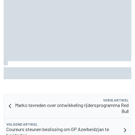
Aston Martin onthult nieuwe limited-edition Glenfiddich-
whisky
VORIG ARTIKEL
Marko tevreden over ontwikkeling rijdersprogramma Red
Bull
VOLGEND ARTIKEL
Coureurs steunen beslissing om GP Azerbeidzjan te