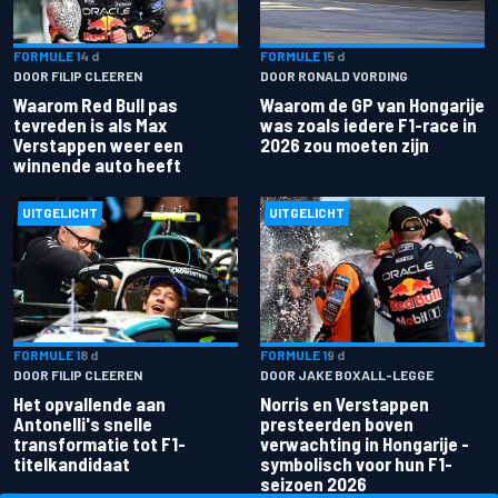
FORMULE 1
4 d
FORMULE 1
5 d
DOOR FILIP CLEEREN
DOOR RONALD VORDING
Waarom Red Bull pas
Waarom de GP van Hongarije
tevreden is als Max
was zoals iedere F1-race in
Verstappen weer een
2026 zou moeten zijn
winnende auto heeft
UITGELICHT
UITGELICHT
FORMULE 1
8 d
FORMULE 1
9 d
DOOR FILIP CLEEREN
DOOR JAKE BOXALL-LEGGE
Het opvallende aan
Norris en Verstappen
Antonelli's snelle
presteerden boven
transformatie tot F1-
verwachting in Hongarije -
titelkandidaat
symbolisch voor hun F1-
seizoen 2026