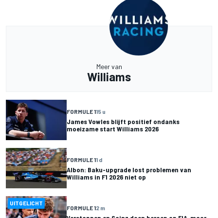
Meer van
Williams
FORMULE 1
15 u
James Vowles blijft positief ondanks
moeizame start Williams 2026
FORMULE 1
1 d
Albon: Baku-upgrade lost problemen van
Williams in F1 2026 niet op
UITGELICHT
FORMULE 1
2 m
Verstappen en Sainz doen beroep op FIA, maar