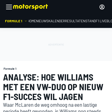
FORMULE 1
HOME
NIEUWS
KALENDER
RESULTATEN
STAND
F1 LIVEBL
Formule 1
ANALYSE: HOE WILLIAMS
MET EEN VW-DUO OP NIEUW
F1-SUCCES WIL JAGEN
Waar McLaren de weg omhoog na een lastige
periode heeft gevonden, is Williams nog steeds