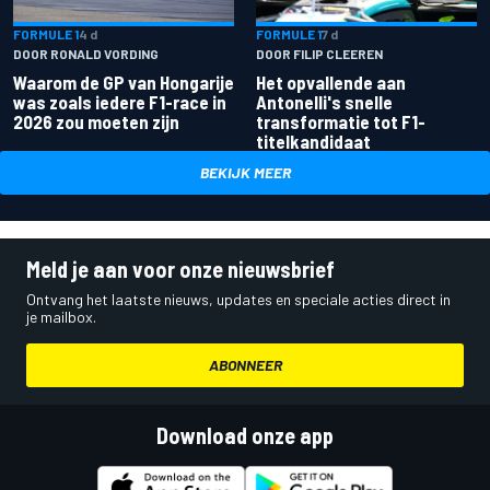
FORMULE 1
4 d
FORMULE 1
7 d
DOOR RONALD VORDING
DOOR FILIP CLEEREN
Waarom de GP van Hongarije
Het opvallende aan
was zoals iedere F1-race in
Antonelli's snelle
2026 zou moeten zijn
transformatie tot F1-
titelkandidaat
BEKIJK MEER
Meld je aan voor onze nieuwsbrief
Ontvang het laatste nieuws, updates en speciale acties direct in
je mailbox.
ABONNEER
Download onze app