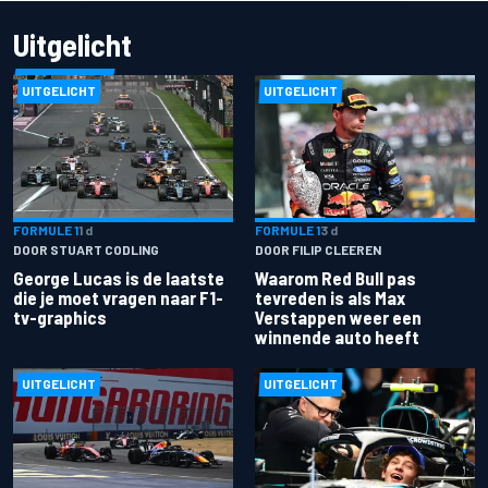
Uitgelicht
UITGELICHT
UITGELICHT
FORMULE 1
1 d
FORMULE 1
3 d
DOOR STUART CODLING
DOOR FILIP CLEEREN
George Lucas is de laatste
Waarom Red Bull pas
die je moet vragen naar F1-
tevreden is als Max
tv-graphics
Verstappen weer een
winnende auto heeft
UITGELICHT
UITGELICHT