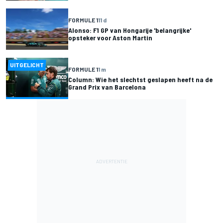
FORMULE 1
11 d
Alonso: F1 GP van Hongarije 'belangrijke'
opsteker voor Aston Martin
UITGELICHT
FORMULE 1
1 m
Column: Wie het slechtst geslapen heeft na de
Grand Prix van Barcelona