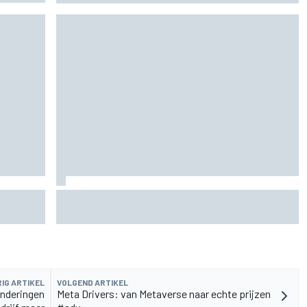
: schema,
Pedro Acosta houdt hoop op eerste MotoGP-
zege met KTM
IG ARTIKEL
VOLGEND ARTIKEL
anderingen
Meta Drivers: van Metaverse naar echte prijzen