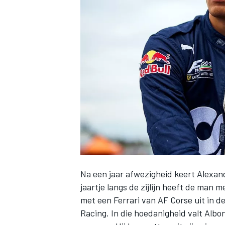
INDYCAR
Na een jaar afwezigheid keert
Alexan
jaartje langs de zijlijn heeft de man
WEC
DTM
met een
Ferrari
van AF Corse uit in d
Racing
. In die hoedanigheid valt Albo