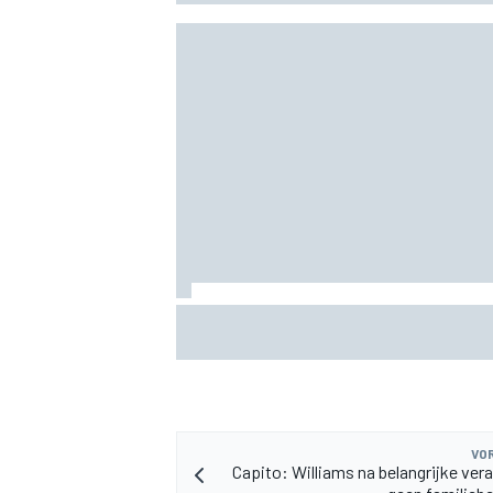
Zo kijk je naar IndyCar 2026 in Portland
starttijd en tv
VOR
Capito: Williams na belangrijke ver