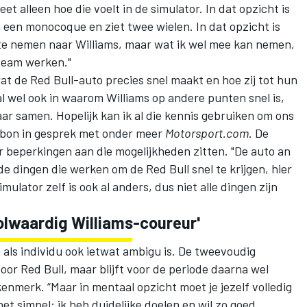
et alleen hoe die voelt in de simulator. In dat opzicht is
 in een monocoque en ziet twee wielen. In dat opzicht is
te nemen naar Williams, maar wat ik wel mee kan nemen,
 team werken."
at de Red Bull-auto precies snel maakt en hoe zij tot hun
al wel ook in waarom Williams op andere punten snel is,
ar samen. Hopelijk kan ik al die kennis gebruiken om ons
Albon in gesprek met onder meer
Motorsport.com
. De
r beperkingen aan die mogelijkheden zitten. "De auto an
de dingen die werken om de Red Bull snel te krijgen, hier
mulator zelf is ook al anders, dus niet alle dingen zijn
volwaardig Williams-coureur'
n als individu ook ietwat ambigu is. De tweevoudig
door Red Bull, maar blijft voor de periode daarna wel
merk. “Maar in mentaal opzicht moet je jezelf volledig
het simpel: ik heb duidelijke doelen en wil zo goed