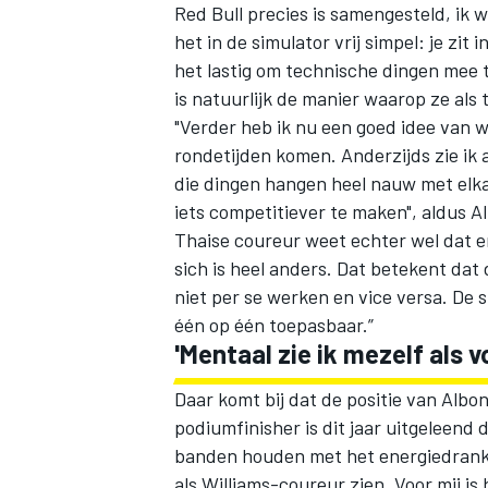
Red Bull precies is samengesteld, ik we
het in de simulator vrij simpel: je zit
het lastig om technische dingen mee 
is natuurlijk de manier waarop ze als
"Verder heb ik nu een goed idee van w
rondetijden komen. Anderzijds zie ik 
die dingen hangen heel nauw met elka
iets competitiever te maken", aldus 
Thaise coureur weet echter wel dat e
sich is heel anders. Dat betekent dat 
niet per se werken en vice versa. De si
één op één toepasbaar.”
'Mentaal zie ik mezelf als 
Daar komt bij dat de positie van Albo
podiumfinisher is dit jaar uitgeleend 
banden houden met het energiedranken
als Williams-coureur zien. Voor mij is 