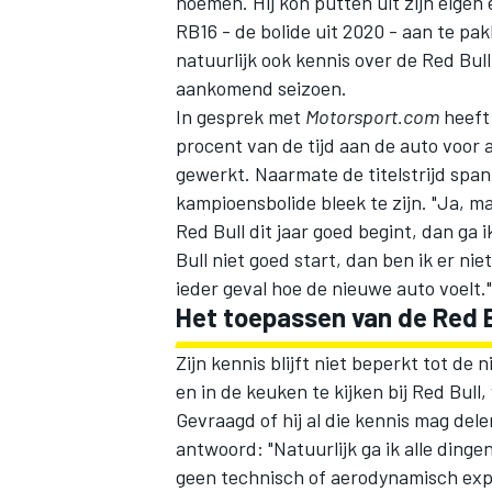
noemen. Hij kon putten uit zijn eigen
RB16 - de bolide uit 2020 - aan te pa
natuurlijk ook kennis over de Red Bull
aankomend seizoen.
In gesprek met
Motorsport.com
heeft 
procent van de tijd aan de auto voor 
gewerkt. Naarmate de titelstrijd spa
kampioensbolide bleek te zijn. "Ja, m
Red Bull dit jaar goed begint, dan ga 
Bull niet goed start, dan ben ik er nie
ieder geval hoe de nieuwe auto voelt."
Het toepassen van de Red B
Zijn kennis blijft niet beperkt tot d
en in de keuken te kijken bij Red Bull
Gevraagd of hij al die kennis mag delen
antwoord: "Natuurlijk ga ik alle dinge
geen technisch of aerodynamisch expe