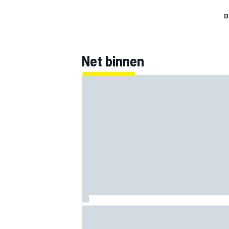
D
Net binnen
MEER RACEKLASSEN
MotoGP Grand Prix van Groot-Brittannië
tijden, uitzending en meer