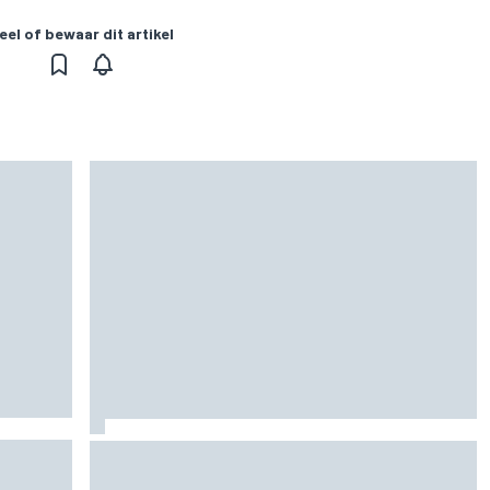
eel of bewaar dit artikel
 2026:
F1 2026-tussenrapport: Aston Martin zoekt
eerherstel na dramatische start