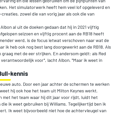
 ervaring en die lessen gebruiken om de pijnpunten van
kken. Het simulatorwerk heeft hem veel lof opgeleverd en
-creaties, zowel die van vorig jaar als ook die van
Albon al uit de doeken gedaan dat hij in 2021 vijftig
afgelopen seizoen en vijftig procent aan de RB18 heeft
nnender werd, is de focus ietwat verschoven naar wat de
aar ik heb ook nog best lang doorgewerkt aan de RB18. Als
ik graag met de eer strijken. En andersom geldt: als Red
t verantwoordelijk voor", lacht Albon. "Maar ik weet in
ull-kennis
e nieuwe auto. Door een jaar achter de schermen te werken
, weet hij ook hoe het team uit Milton Keynes werkt.
 met het team waar hij dit jaar voor rijdt, luidt het
n die ik weet gebruiken bij
Williams
. Tegelijkertijd ben ik
rt. Ik weet bijvoorbeeld niet hoe de achtervleugel van