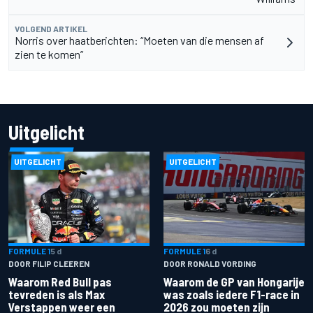
VOLGEND ARTIKEL
Norris over haatberichten: “Moeten van die mensen af
zien te komen”
Uitgelicht
UITGELICHT
UITGELICHT
FORMULE 1
5 d
FORMULE 1
6 d
DOOR FILIP CLEEREN
DOOR RONALD VORDING
Waarom Red Bull pas
Waarom de GP van Hongarije
tevreden is als Max
was zoals iedere F1-race in
Verstappen weer een
2026 zou moeten zijn