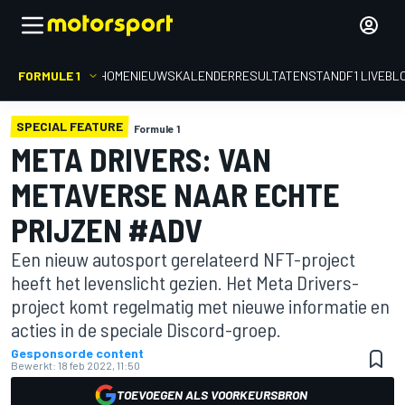
FORMULE 1
HOME
NIEUWS
KALENDER
RESULTATEN
STAND
F1 LIVEBL
SPECIAL FEATURE
Formule 1
META DRIVERS: VAN
METAVERSE NAAR ECHTE
PRIJZEN #ADV
Een nieuw autosport gerelateerd NFT-project
heeft het levenslicht gezien. Het Meta Drivers-
project komt regelmatig met nieuwe informatie en
acties in de speciale Discord-groep.
Gesponsorde content
Bewerkt:
18 feb 2022, 11:50
TOEVOEGEN ALS VOORKEURSBRON