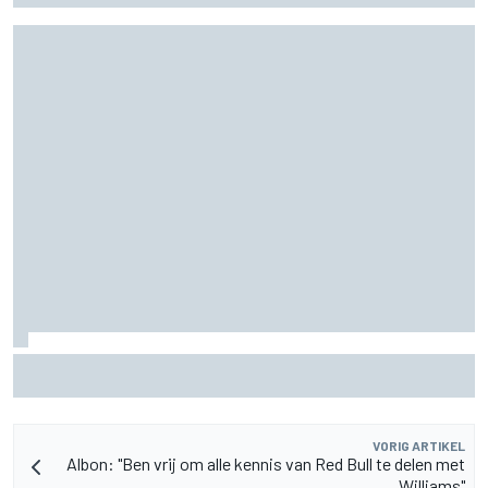
MotoGP Grand Prix van Groot-Brittannië 2026: tijden,
uitzending en meer
VORIG ARTIKEL
Albon: "Ben vrij om alle kennis van Red Bull te delen met
Williams"