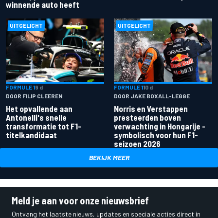
winnende auto heeft
UITGELICHT
UITGELICHT
FORMULE 1
9 d
FORMULE 1
10 d
DOOR FILIP CLEEREN
DOOR JAKE BOXALL-LEGGE
Het opvallende aan
Norris en Verstappen
Antonelli's snelle
presteerden boven
transformatie tot F1-
verwachting in Hongarije -
titelkandidaat
symbolisch voor hun F1-
seizoen 2026
BEKIJK MEER
Meld je aan voor onze nieuwsbrief
Ontvang het laatste nieuws, updates en speciale acties direct in