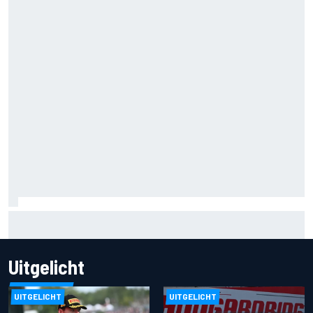
MotoGP Grand Prix van Groot-Brittannië 2026: tijden,
uitzending en meer
Uitgelicht
UITGELICHT
UITGELICHT