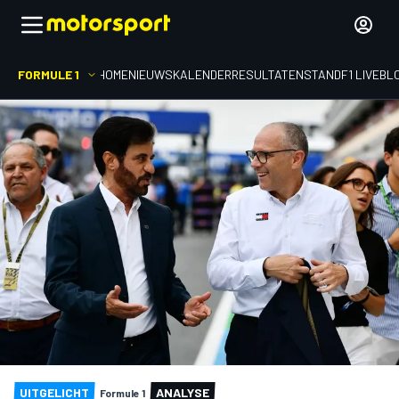
FORMULE 1
HOME
NIEUWS
KALENDER
RESULTATEN
STAND
F1 LIVEBL
UITGELICHT
ANALYSE
Formule 1