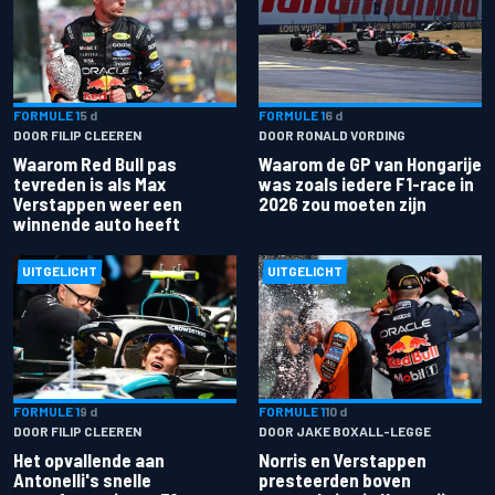
FORMULE 1
5 d
FORMULE 1
6 d
DOOR FILIP CLEEREN
DOOR RONALD VORDING
Waarom Red Bull pas
Waarom de GP van Hongarije
tevreden is als Max
was zoals iedere F1-race in
Verstappen weer een
2026 zou moeten zijn
winnende auto heeft
UITGELICHT
UITGELICHT
FORMULE 1
9 d
FORMULE 1
10 d
DOOR FILIP CLEEREN
DOOR JAKE BOXALL-LEGGE
Het opvallende aan
Norris en Verstappen
Antonelli's snelle
presteerden boven