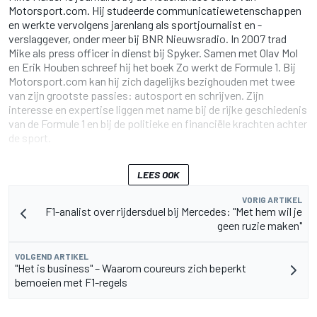
Motorsport.com. Hij studeerde communicatiewetenschappen
en werkte vervolgens jarenlang als sportjournalist en -
verslaggever, onder meer bij BNR Nieuwsradio. In 2007 trad
Mike als press officer in dienst bij Spyker. Samen met Olav Mol
en Erik Houben schreef hij het boek Zo werkt de Formule 1. Bij
Motorsport.com kan hij zich dagelijks bezighouden met twee
van zijn grootste passies: autosport en schrijven. Zijn
interesse en expertise liggen met name bij de rijke geschiedenis
van de Formule 1 en bij de politieke en financiële krachten achter
de sport.
LEES OOK
VORIG ARTIKEL
F1-analist over rijdersduel bij Mercedes: "Met hem wil je
geen ruzie maken"
VOLGEND ARTIKEL
"Het is business" – Waarom coureurs zich beperkt
bemoeien met F1-regels