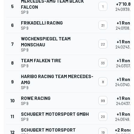
MERCEDES-AMG TEAM BLACK
+7'10.83
5
FALCON
1
24:09'39.6
SP 9
FRIKADELLI RACING
+1 Rond
6
31
SP 9
24:01'08.5
WOCHENSPIEGEL TEAM
+1 Rond
7
MONSCHAU
22
24:02'43.8
SP 9
TEAM FALKEN TIRE
+1 Rond
8
33
SP 9
24:03'07.1
HARIBO RACING TEAM MERCEDES-
+1 Rond
9
AMG
8
24:03'40.4
SP 9
ROWE RACING
+1 Rond
10
99
SP 9
24:04'37.3
SCHUBERT MOTORSPORT GMBH
+1 Rond
11
20
SP 9
24:05'49.0
SCHUBERT MOTORSPORT
+2 Rond
12
19