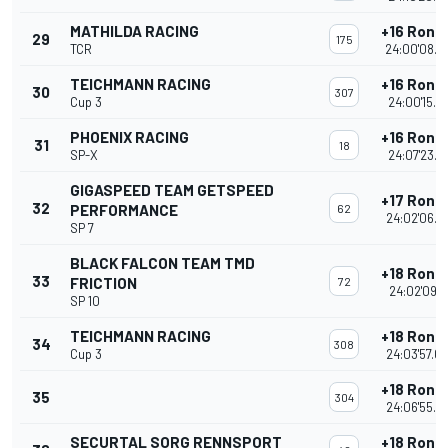
MATHILDA RACING
+16 Rond
29
175
TCR
24:00'08.3
TEICHMANN RACING
+16 Rond
30
307
Cup 3
24:00'15.4
PHOENIX RACING
+16 Rond
31
18
SP-X
24:07'23.1
GIGASPEED TEAM GETSPEED
+17 Rond
32
PERFORMANCE
62
24:02'06.7
SP 7
BLACK FALCON TEAM TMD
+18 Rond
33
FRICTION
72
24:02'09.1
SP 10
TEICHMANN RACING
+18 Rond
34
308
Cup 3
24:03'57.0
+18 Rond
35
304
24:06'55.4
SECURTAL SORG RENNSPORT
+18 Rond