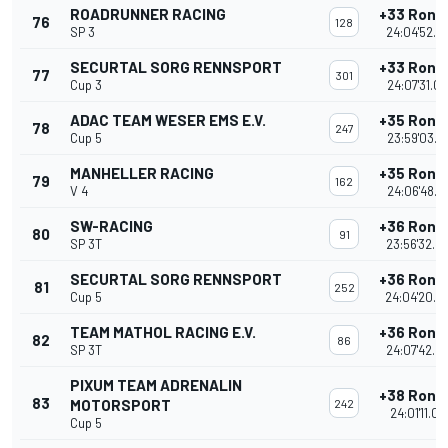
ROADRUNNER RACING
+33 Rond
76
128
SP 3
24:04'52.4
SECURTAL SORG RENNSPORT
+33 Rond
77
301
Cup 3
24:07'31.0
ADAC TEAM WESER EMS E.V.
+35 Rond
78
247
Cup 5
23:59'03.1
MANHELLER RACING
+35 Rond
79
162
V 4
24:06'48.1
SW-RACING
+36 Rond
80
91
SP 3T
23:56'32.4
SECURTAL SORG RENNSPORT
+36 Rond
81
252
Cup 5
24:04'20.2
TEAM MATHOL RACING E.V.
+36 Rond
82
86
SP 3T
24:07'42.0
PIXUM TEAM ADRENALIN
+38 Rond
83
MOTORSPORT
242
24:01'11.09
Cup 5