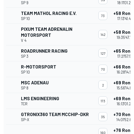
SP 9
18:11'01.27
TEAM MATHOL RACING E.V.
+58 Rond
73
SP 10
17:13'41.44
PIXUM TEAM ADRENALIN
+58 Rond
MOTORSPORT
142
19:35'47.12
V 4
ROADRUNNER RACING
+65 Rond
127
SP 3
17:21'57.51
R-MOTORSPORT
+66 Rond
70
SP 10
16:28'14.57
MSC ADENAU
+69 Rond
2
SP 8
15:56'14.81
LMS ENGINEERING
+69 Rond
173
TCR
16:13'01.25
GTRONIX360 TEAM MCCHIP-DKR
+70 Rond
35
SP-X
14:01'52.6
+76 Rond
160