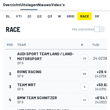
Overzicht
Uitslagen
Nieuws
Video's
DL
VT1
Q1
Q2
Q3
W
GRID
RACE
SR
RACE
Alle statistieken
POS
TEAM
#
TIJD
AUDI SPORT TEAM LAND / LAND-
1
24:02'28.
MOTORSPORT
29
SP 9
ROWE RACING
+29.418
2
98
SP 9
24:02'58.2
TEAM WRT
+50.62
3
9
SP 9
24:03'19.4
BMW TEAM SCHNITZER
+6'54.15
4
42
SP 9
24:09'23.0