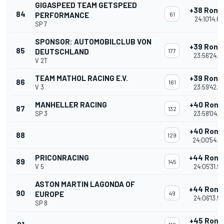
GIGASPEED TEAM GETSPEED
+38 Rond
84
PERFORMANCE
61
24:10'14.6
SP 7
SPONSOR: AUTOMOBILCLUB VON
+39 Rond
85
DEUTSCHLAND
177
23:56'24.4
V 2T
TEAM MATHOL RACING E.V.
+39 Rond
86
161
V 3
23:59'42.5
MANHELLER RACING
+40 Rond
87
132
SP 3
23:58'04.1
+40 Rond
88
129
24:00'54.3
PRICONRACING
+44 Rond
89
145
V 5
24:05'31.9
ASTON MARTIN LAGONDA OF
+44 Rond
90
EUROPE
49
24:06'13.5
SP 8
+45 Rond