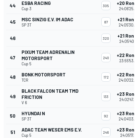
ESBA RACING
+20 Rond
44
305
Cup 3
24:06'25.8
MSC SINZIG E.V. IM ADAC
+21 Rond
45
87
SP 3T
24:05'30.3
+21 Rond
46
320
24:05'40.2
PIXUM TEAM ADRENALIN
+22 Rond
47
MOTORSPORT
240
23:55'53.4
Cup 5
BONK MOTORSPORT
+22 Rond
48
172
TCR
24:00'22.4
BLACK FALCON TEAM TMD
+23 Rond
49
FRICTION
133
24:02'47.8
V 6
HYUNDAI N
+23 Rond
50
92
SP 3T
24:04'03.0
ADAC TEAM WESER EMS E.V.
+23 Rond
51
246
Cup 5
24:05'17.21