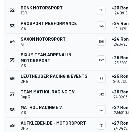
BONK MOTORSPORT
+23 Rond
52
171
TCR
24:09'16.4
PROSPORT PERFORMANCE
+24 Rond
53
144
V 5
24:03'20.3
SAXON MOTORSPORT
+24 Rond
54
106
AT
24:04'28.8
PIXUM TEAM ADRENALIN
+25 Rond
55
MOTORSPORT
152
23:59'10.41
V 5
LEUTHEUSER RACING & EVENTS
+25 Rond
56
83
SP 5
24:08'00.7
TEAM MATHOL RACING E.V.
+26 Rond
57
312
Cup 3
24:02'03.2
MATHOL RACING E.V.
+27 Rond
58
137
V 6
23:58'10.6
AUFKLEBEN.DE - MOTORSPORT
+27 Rond
59
131
SP 3
24:04'39.3