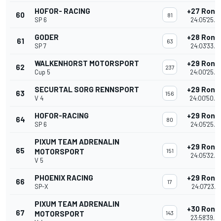
HOFOR- RACING
+27 Rond
60
81
SP 6
24:05'25.5
GODER
+28 Rond
61
63
SP 7
24:03'33.9
WALKENHORST MOTORSPORT
+29 Rond
62
237
Cup 5
24:00'25.4
SECURTAL SORG RENNSPORT
+29 Rond
63
156
V 4
24:00'50.0
HOFOR-RACING
+29 Rond
64
80
SP 6
24:05'25.6
PIXUM TEAM ADRENALIN
+29 Rond
65
MOTORSPORT
151
24:05'32.8
V 5
PHOENIX RACING
+29 Rond
66
17
SP-X
24:07'23.1
PIXUM TEAM ADRENALIN
+30 Rond
67
MOTORSPORT
143
23:58'39.4