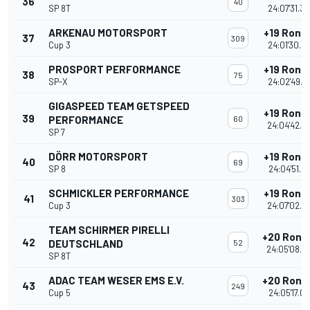
36
40
SP 8T
24:07'31.3
ARKENAU MOTORSPORT
+19 Rond
37
309
Cup 3
24:01'30.3
PROSPORT PERFORMANCE
+19 Rond
38
75
SP-X
24:02'49.5
GIGASPEED TEAM GETSPEED
+19 Rond
39
PERFORMANCE
60
24:04'42.3
SP 7
DÖRR MOTORSPORT
+19 Rond
40
69
SP 8
24:04'51.4
SCHMICKLER PERFORMANCE
+19 Rond
41
303
Cup 3
24:07'02.7
TEAM SCHIRMER PIRELLI
+20 Rond
42
DEUTSCHLAND
52
24:05'08.5
SP 8T
ADAC TEAM WESER EMS E.V.
+20 Rond
43
249
Cup 5
24:05'17.0