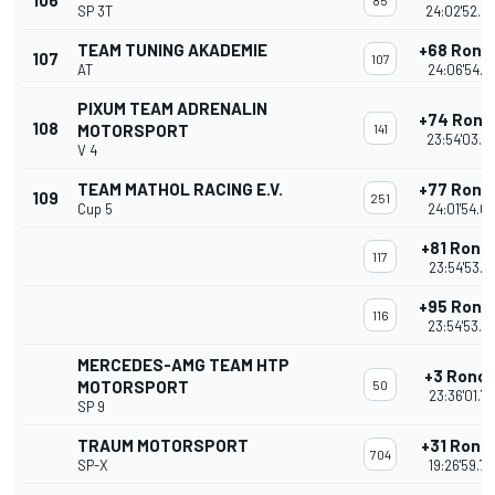
106
85
SP 3T
24:02'52.2
TEAM TUNING AKADEMIE
+68 Rond
107
107
AT
24:06'54.1
PIXUM TEAM ADRENALIN
+74 Rond
108
MOTORSPORT
141
23:54'03.3
V 4
TEAM MATHOL RACING E.V.
+77 Rond
109
251
Cup 5
24:01'54.0
+81 Rond
117
23:54'53.7
+95 Rond
116
23:54'53.7
MERCEDES-AMG TEAM HTP
+3 Rond
MOTORSPORT
50
23:36'01.7
SP 9
TRAUM MOTORSPORT
+31 Rond
704
SP-X
19:26'59.7