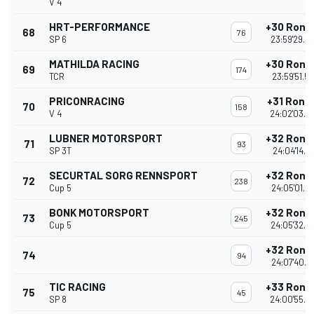
V 4
HRT-PERFORMANCE
+30 Rond
68
76
SP 6
23:59'29.5
MATHILDA RACING
+30 Rond
69
174
TCR
23:59'51.5
PRICONRACING
+31 Rond
70
158
V 4
24:02'03.7
LUBNER MOTORSPORT
+32 Rond
71
93
SP 3T
24:04'14.8
SECURTAL SORG RENNSPORT
+32 Rond
72
238
Cup 5
24:05'01.9
BONK MOTORSPORT
+32 Rond
73
245
Cup 5
24:05'32.3
+32 Rond
74
94
24:07'40.1
TIC RACING
+33 Rond
75
45
SP 8
24:00'55.9