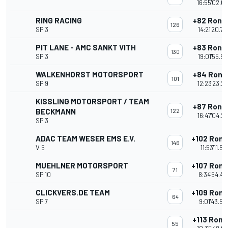
16:55'02.6
RING RACING
+82 Rond
126
SP 3
14:21'20.7
PIT LANE - AMC SANKT VITH
+83 Rond
130
SP 3
19:01'55.5
WALKENHORST MOTORSPORT
+84 Rond
101
SP 9
12:23'23.2
KISSLING MOTORSPORT / TEAM
+87 Rond
BECKMANN
122
16:47'04.2
SP 3
ADAC TEAM WESER EMS E.V.
+102 Ron
146
V 5
11:53'11.55
MUEHLNER MOTORSPORT
+107 Ron
71
SP 10
8:34'54.46
CLICKVERS.DE TEAM
+109 Ron
64
SP 7
9:01'43.57
+113 Ron
55