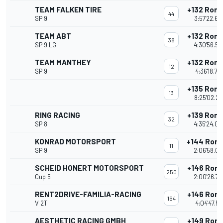
TEAM FALKEN TIRE
+132 Ron
44
SP 9
3:57'22.65
TEAM ABT
+132 Ron
38
SP 9 LG
4:30'56.56
TEAM MANTHEY
+132 Ron
12
SP 9
4:36'18.79
+135 Ron
13
8:25'02.24
RING RACING
+139 Ron
32
SP 8
4:35'24.09
KONRAD MOTORSPORT
+144 Ron
11
SP 9
2:06'58.06
SCHEID HONERT MOTORSPORT
+146 Ron
250
Cup 5
2:00'26.74
RENT2DRIVE-FAMILIA-RACING
+146 Ron
164
V 2T
4:04'47.51
AESTHETIC RACING GMBH
+149 Ron