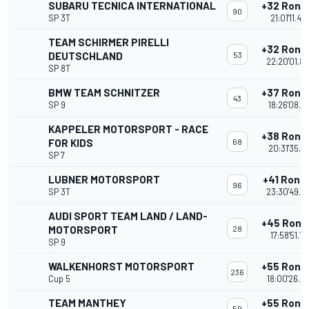
SUBARU TECNICA INTERNATIONAL
+32 Rond
90
SP 3T
21:01'11.44
TEAM SCHIRMER PIRELLI
+32 Rond
DEUTSCHLAND
53
22:20'01.8
SP 8T
BMW TEAM SCHNITZER
+37 Rond
43
SP 9
18:26'08.5
KAPPELER MOTORSPORT - RACE
+38 Rond
FOR KIDS
68
20:31'35.8
SP 7
LUBNER MOTORSPORT
+41 Rond
96
SP 3T
23:30'49.2
AUDI SPORT TEAM LAND / LAND-
+45 Rond
MOTORSPORT
28
17:58'51.17
SP 9
WALKENHORST MOTORSPORT
+55 Rond
236
Cup 5
18:00'26.6
TEAM MANTHEY
+55 Rond
59