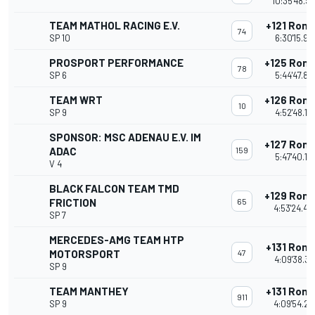
10:35'48.9
TEAM MATHOL RACING E.V.
+121 Ron
74
SP 10
6:30'15.98
PROSPORT PERFORMANCE
+125 Ron
78
SP 6
5:44'47.87
TEAM WRT
+126 Ron
10
SP 9
4:52'48.19
SPONSOR: MSC ADENAU E.V. IM
+127 Ron
ADAC
159
5:47'40.10
V 4
BLACK FALCON TEAM TMD
+129 Ron
FRICTION
65
4:53'24.44
SP 7
MERCEDES-AMG TEAM HTP
+131 Ron
MOTORSPORT
47
4:09'38.37
SP 9
TEAM MANTHEY
+131 Ron
911
SP 9
4:09'54.28