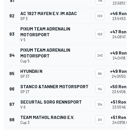
91
118
23:56'51.7
AC 1927 MAYEN E.V. IM ADAC
+46 Rond
92
120
SP 3
23:54'53.6
PIXUM TEAM ADRENALIN
+47 Rond
93
MOTORSPORT
153
24:06'47.3
V 5
PIXUM TEAM ADRENALIN
+49 Rond
94
MOTORSPORT
243
24:04'18.7
Cup 5
HYUNDAI N
+49 Rond
95
95
SP 3T
24:05'50.2
STANCO &TANNER MOTORSPORT
+50 Rond
96
114
SP 2T
23:54'06.0
SECURTAL SORG RENNSPORT
+51 Rond
97
134
V 6
23:55'46.9
TEAM MATHOL RACING E.V.
+51 Rond
98
311
Cup 3
24:09'18.6