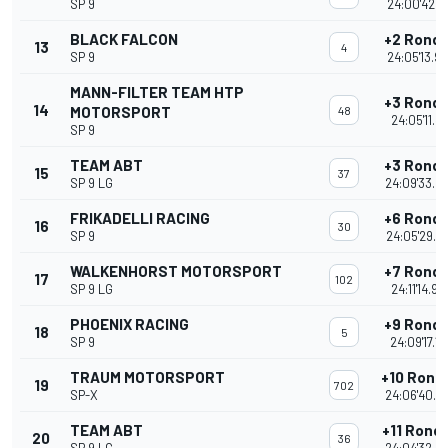
SP 9
24:00'42.1
BLACK FALCON
+2 Rond
13
4
SP 9
24:05'13.9
MANN-FILTER TEAM HTP
+3 Rond
14
MOTORSPORT
48
24:05'11.41
SP 9
TEAM ABT
+3 Rond
15
37
SP 9 LG
24:09'33.0
FRIKADELLI RACING
+6 Rond
16
30
SP 9
24:05'29.8
WALKENHORST MOTORSPORT
+7 Rond
17
102
SP 9 LG
24:11'14.95
PHOENIX RACING
+9 Rond
18
5
SP 9
24:09'17.15
TRAUM MOTORSPORT
+10 Rond
19
702
SP-X
24:06'40.3
TEAM ABT
+11 Rond
20
36