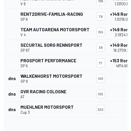
136
V 6
1:29'00.69
RENT2DRIVE-FAMILIA-RACING
+149 Ron
79
SP 6
1:30'18.07
TEAM AUTOARENA MOTORSPORT
+149 Ron
155
V 4
2:19'24.16
SECURTAL SORG RENNSPORT
+149 Ron
39
SP 8T
16:27'09.2
PROSPORT PERFORMANCE
+153 Ron
77
SP 6
48'14.682
WALKENHORST MOTORSPORT
dns
100
SP 9
OVR RACING COLOGNE
dns
105
AT
MUEHLNER MOTORSPORT
dns
302
Cup 3