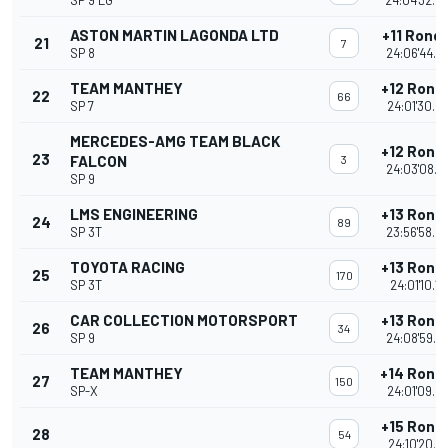
SP 9 LG
24:04'32.0
ASTON MARTIN LAGONDA LTD
+11 Rond
21
7
SP 8
24:06'44.3
TEAM MANTHEY
+12 Rond
22
66
SP 7
24:01'30.9
MERCEDES-AMG TEAM BLACK
+12 Rond
23
FALCON
3
24:03'08.7
SP 9
LMS ENGINEERING
+13 Rond
24
89
SP 3T
23:56'58.5
TOYOTA RACING
+13 Rond
25
170
SP 3T
24:01'10.19
CAR COLLECTION MOTORSPORT
+13 Rond
26
34
SP 9
24:08'59.2
TEAM MANTHEY
+14 Rond
27
150
SP-X
24:01'09.2
+15 Rond
28
54
24:10'20.9