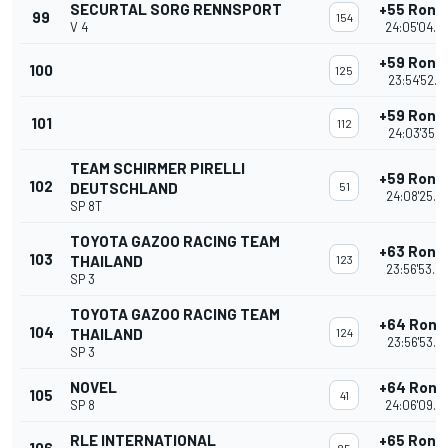
SECURTAL SORG RENNSPORT
+55 Rond
99
154
V 4
24:05'04.8
+59 Rond
100
125
23:54'52.1
+59 Rond
101
112
24:03'35.4
TEAM SCHIRMER PIRELLI
+59 Rond
102
DEUTSCHLAND
51
24:08'25.6
SP 8T
TOYOTA GAZOO RACING TEAM
+63 Rond
103
THAILAND
123
23:56'53.0
SP 3
TOYOTA GAZOO RACING TEAM
+64 Rond
104
THAILAND
124
23:56'53.3
SP 3
NOVEL
+64 Rond
105
41
SP 8
24:06'09.8
RLE INTERNATIONAL
+65 Rond