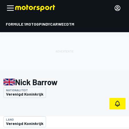
FORMULE 1
MOTOGP
INDYCAR
WEC
DTM
Nick Barrow
NATIONALITEIT
Verenigd Koninkrijk
LAND
Verenigd Koninkrijk