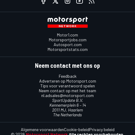
Motor1.com
Motorsportjobs.com
Autosport.com
Motorsportstats.com
Neem contact met ons op
Feedback
Adverteren op Motorsport.com
Tips voor verantwoord spelen
Neem contact op met het team
nl.adsales@motorsport.com
SportUpdate B.V.
Kennemerplein 6 – 14
2011 MJ, Haarlem
The Netherlands
Algemene voorwaarden
Cookie-beleid
Privacy beleid
© 2026
Motorsport Network
Alle rechten voorbehouden.