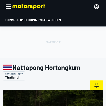
FORMULE 1
MOTOGP
INDYCAR
WEC
DTM
Nattapong Hortongkum
NATIONALITEIT
Thailand